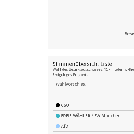
Beweg
Stimmenübersicht Liste
Stimmenübersicht
Wahl des Bezirksausschusses, 15 - Trudering-Ri
Liste
Endgültiges Ergebnis
Wahlvorschlag
CSU
FREIE WÄHLER / FW München
AfD