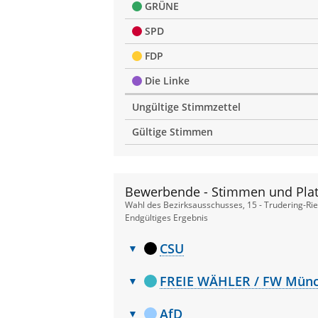
GRÜNE
SPD
FDP
Die Linke
Ungültige Stimmzettel
Gültige Stimmen
Bewerbende - Stimmen und Plat
Wahl des Bezirksausschusses, 15 - Trudering-Ri
Endgültiges Ergebnis
CSU
Bewerbende
Nr.
Name, Vorname
-
FREIE WÄHLER / FW Mün
Stimmen
Bewerbende
1
Ziegler Stefan
und
Nr.
Name, Vorname
-
AfD