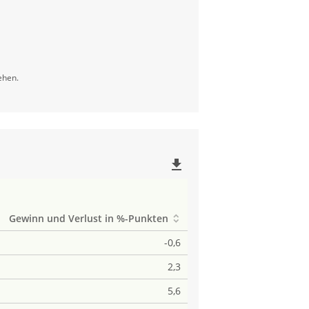
ehen.
file_download
Gewinn und Verlust in %-Punkten
-0,6
2,3
5,6