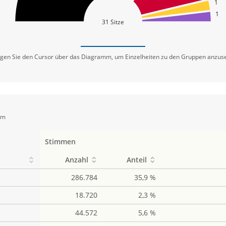
1
1
31 Sitze
en Sie den Cursor über das Diagramm, um Einzelheiten zu den Gruppen anzus
em
Stimmen
Anzahl
Anteil
286.784
35,9 %
18.720
2,3 %
44.572
5,6 %