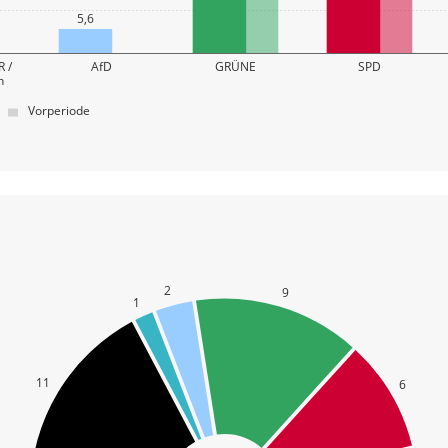
5,6
 /
AfD
GRÜNE
SPD
n
Vorperiode
2
9
1
11
6