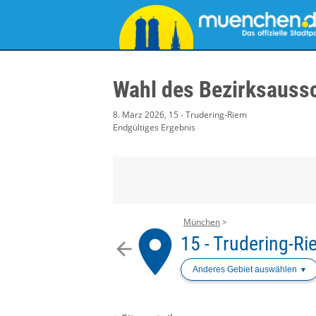
Wahl des Bezirksauss
8. März 2026, 15 - Trudering-Riem
Endgültiges Ergebnis
München
place
15 - Trudering-R
arrow_back
Anderes Gebiet auswählen