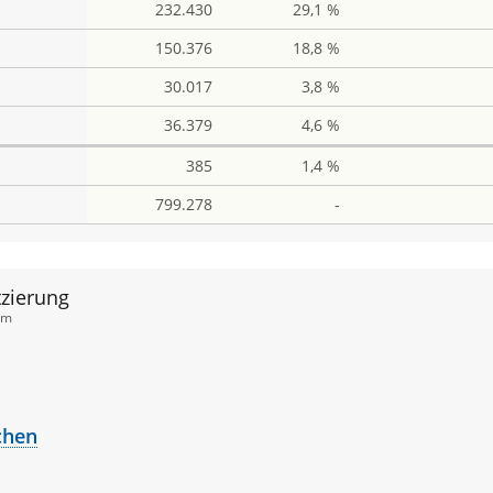
232.430
29,1 %
150.376
18,8 %
30.017
3,8 %
36.379
4,6 %
385
1,4 %
799.278
-
zierung
em
Rang
Stimmen
Gewählt
chen
1
13.794
Gewählt
Rang
Stimmen
Gewählt