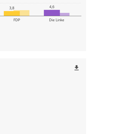
4,6
3,8
FDP
Die Linke
file_download