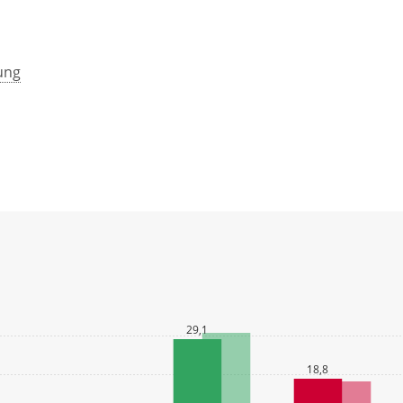
ung
29,1
18,8