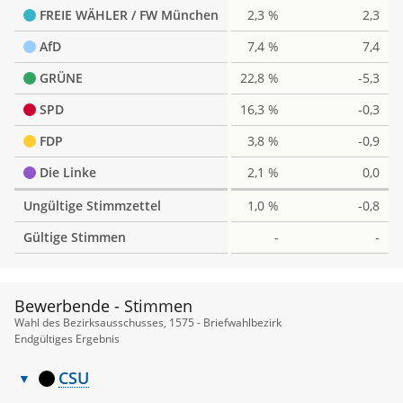
FREIE WÄHLER / FW München
2,3 %
2,3
AfD
7,4 %
7,4
GRÜNE
22,8 %
-5,3
SPD
16,3 %
-0,3
FDP
3,8 %
-0,9
Die Linke
2,1 %
0,0
Ungültige Stimmzettel
1,0 %
-0,8
Gültige Stimmen
-
-
Bewerbende - Stimmen
Wahl des Bezirksausschusses, 1575 - Briefwahlbezirk
Endgültiges Ergebnis
CSU
Bewerbende