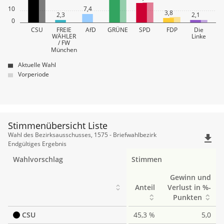
10
7,4
3,8
2,3
2,1
0
CSU
FREIE
AfD
GRÜNE
SPD
FDP
Die
WÄHLER
Linke
/ FW
München
Aktuelle Wahl
Vorperiode
Stimmenübersicht Liste
Stimmenübersicht
Wahl des Bezirksausschusses, 1575 - Briefwahlbezirk
file_download
Liste
Endgültiges Ergebnis
Wahlvorschlag
Stimmen
Gewinn und
Anteil
Verlust in %-
Punkten
CSU
45,3 %
5,0