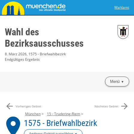
Wahlamt
Wahl des
Bezirksausschusses
8. März 2026, 1575 - Briefwahlbezirk
Endgültiges Ergebnis
Menü
arrow_back
arrow_forward
Vorheriges Gebiet
Nächstes Gebiet
München
15 - Trudering-Riem
place
1575 - Briefwahlbezirk
Anderes Gebiet auswählen