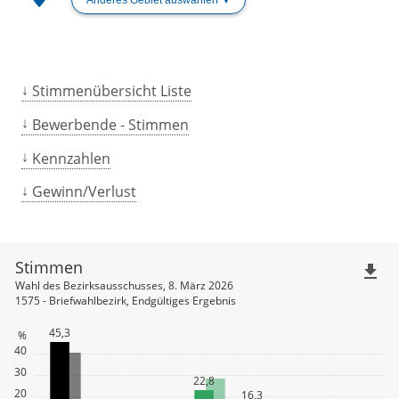
Stimmenübersicht Liste
Bewerbende - Stimmen
Kennzahlen
Gewinn/Verlust
Stimmen
file_download
Wahl des Bezirksausschusses, 8. März 2026
1575 - Briefwahlbezirk, Endgültiges Ergebnis
45,3
%
40
30
22,8
20
16,3