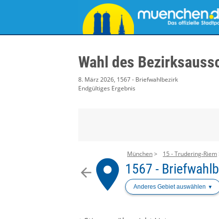
Wahl des Bezirksauss
8. März 2026, 1567 - Briefwahlbezirk
Endgültiges Ergebnis
München
15 - Trudering-Riem
place
1567 - Briefwahlb
arrow_back
Anderes Gebiet auswählen