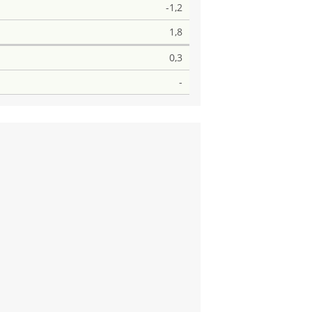
-1,2
1,8
0,3
-
Stimmen
282
Stimmen
192
60
Stimmen
182
96
49