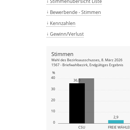
Stimmenübersicht Liste
Bewerbende - Stimmen
Kennzahlen
Gewinn/Verlust
Stimmen
Wahl des Bezirksausschusses, 8. März 2026
1567 - Briefwahlbezirk, Endgültiges Ergebnis
%
40
36,0
30
20
10
2,9
0
CSU
FREIE WÄHLER