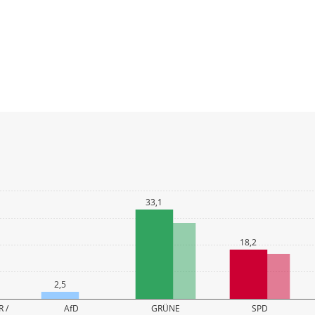
33,1
18,2
2,5
 /
AfD
GRÜNE
SPD