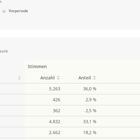
n
Vorperiode
ezirk
Stimmen
Anzahl
Anteil
5.263
36,0 %
426
2,9 %
362
2,5 %
4.832
33,1 %
2.662
18,2 %