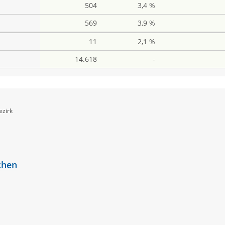
504
3,4 %
569
3,9 %
11
2,1 %
14.618
-
ezirk
ame
chen
an
ame
topher
iv
name
nk
l Stephanie
anuela