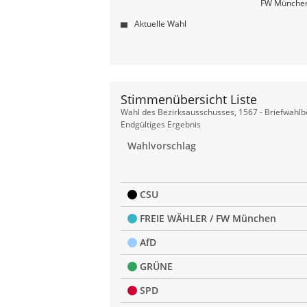
FW Münche
Aktuelle Wahl
Stimmenübersicht Liste
Stimmenübersicht
Wahl des Bezirksausschusses, 1567 - Briefwahlb
Liste
Endgültiges Ergebnis
Wahlvorschlag
CSU
FREIE WÄHLER / FW München
AfD
GRÜNE
SPD