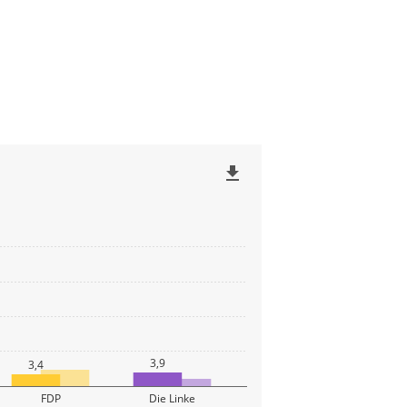
file_download
3,9
3,4
FDP
Die Linke