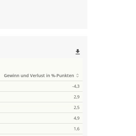
file_download
Gewinn und Verlust in %-Punkten
-4,3
2,9
2,5
4,9
1,6