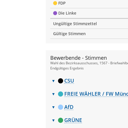
FDP
Die Linke
Ungültige Stimmzettel
Gültige Stimmen
Bewerbende - Stimmen
Wahl des Bezirksausschusses, 1567 - Briefwahlb
Endgültiges Ergebnis
CSU
Bewerbende
Nr.
Name, Vorn
-
FREIE WÄHLER / FW Mün
Stimmen
Bewerbende
1
Ziegler Stef
Nr.
Name, Vorn
-
AfD
Stimmen
2
Parry Chris
Bewerbende
1
Maghazehi G
Nr.
Name, Vor
-
GRÜNE
3
Eßmann Fra
Stimmen
2
Dr. Hentsche
Bewerbende
1
Albracht M