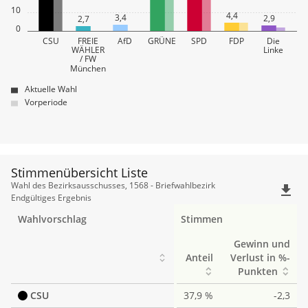
10
4,4
3,4
2,9
2,7
0
CSU
FREIE
AfD
GRÜNE
SPD
FDP
Die
WÄHLER
Linke
/ FW
München
Aktuelle Wahl
Vorperiode
Stimmenübersicht Liste
Stimmenübersicht
Wahl des Bezirksausschusses, 1568 - Briefwahlbezirk
file_download
Liste
Endgültiges Ergebnis
Wahlvorschlag
Stimmen
Gewinn und
Anteil
Verlust in %-
Punkten
CSU
37,9 %
-2,3