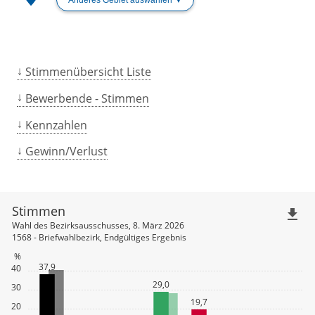
Stimmenübersicht Liste
Bewerbende - Stimmen
Kennzahlen
Gewinn/Verlust
Stimmen
file_download
Wahl des Bezirksausschusses, 8. März 2026
1568 - Briefwahlbezirk, Endgültiges Ergebnis
%
37,9
40
29,0
30
19,7
20