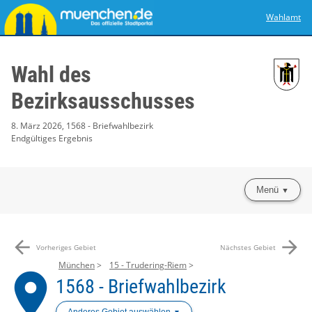
Wahlamt
Wahl des
Bezirksausschusses
8. März 2026, 1568 - Briefwahlbezirk
Endgültiges Ergebnis
Menü
arrow_back
arrow_forward
Vorheriges Gebiet
Nächstes Gebiet
München
15 - Trudering-Riem
place
1568 - Briefwahlbezirk
Anderes Gebiet auswählen