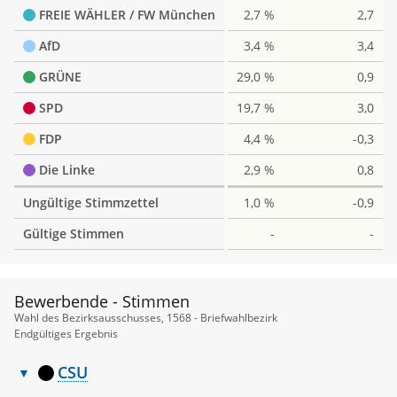
FREIE WÄHLER / FW München
2,7 %
2,7
AfD
3,4 %
3,4
GRÜNE
29,0 %
0,9
SPD
19,7 %
3,0
FDP
4,4 %
-0,3
Die Linke
2,9 %
0,8
Ungültige Stimmzettel
1,0 %
-0,9
Gültige Stimmen
-
-
Bewerbende - Stimmen
Wahl des Bezirksausschusses, 1568 - Briefwahlbezirk
Endgültiges Ergebnis
CSU
Bewerbende