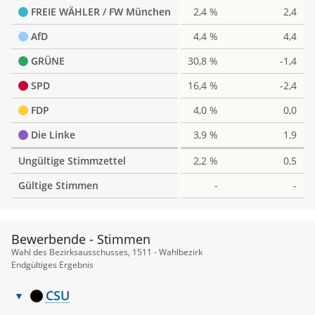
FREIE WÄHLER / FW München
2,4 %
2,4
AfD
4,4 %
4,4
GRÜNE
30,8 %
-1,4
SPD
16,4 %
-2,4
FDP
4,0 %
0,0
Die Linke
3,9 %
1,9
Ungültige Stimmzettel
2,2 %
0,5
Gültige Stimmen
-
-
Bewerbende - Stimmen
Wahl des Bezirksausschusses, 1511 - Wahlbezirk
Endgültiges Ergebnis
CSU
Bewerbende