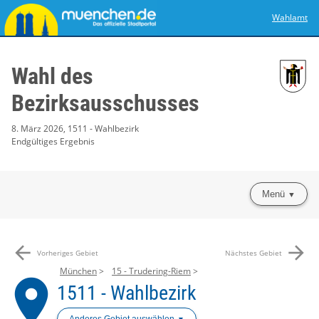
Wahlamt
Wahl des
Bezirksausschusses
8. März 2026, 1511 - Wahlbezirk
Endgültiges Ergebnis
Menü
arrow_back
arrow_forward
Vorheriges Gebiet
Nächstes Gebiet
München
15 - Trudering-Riem
place
1511 - Wahlbezirk
Anderes Gebiet auswählen