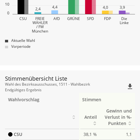
10
4,4
4,0
3,9
2,4
0
CSU
FREIE
AfD
GRÜNE
SPD
FDP
Die
WÄHLER
Linke
/ FW
München
Aktuelle Wahl
Vorperiode
Stimmenübersicht Liste
Stimmenübersicht
Wahl des Bezirksausschusses, 1511 - Wahlbezirk
file_download
Liste
Endgültiges Ergebnis
Wahlvorschlag
Stimmen
Gewinn und
Anteil
Verlust in %-
Punkten
CSU
38,1 %
1,1