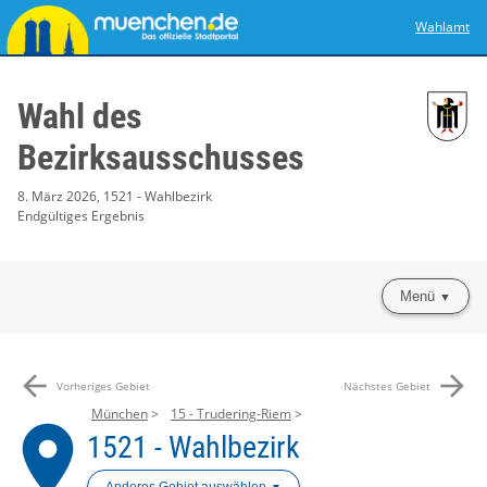
Wahlamt
Wahl des
Bezirksausschusses
8. März 2026, 1521 - Wahlbezirk
Endgültiges Ergebnis
Menü
arrow_back
arrow_forward
Vorheriges Gebiet
Nächstes Gebiet
München
15 - Trudering-Riem
place
1521 - Wahlbezirk
Anderes Gebiet auswählen