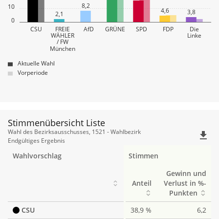
8,2
10
4,6
3,8
2,1
0
CSU
FREIE
AfD
GRÜNE
SPD
FDP
Die
WÄHLER
Linke
/ FW
München
Aktuelle Wahl
Vorperiode
Stimmenübersicht Liste
Stimmenübersicht
Wahl des Bezirksausschusses, 1521 - Wahlbezirk
file_download
Liste
Endgültiges Ergebnis
Wahlvorschlag
Stimmen
Gewinn und
Anteil
Verlust in %-
Punkten
CSU
38,9 %
6,2