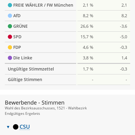
FREIE WÄHLER / FW München
2,1 %
2,1
AfD
8,2 %
8,2
GRÜNE
26,6 %
-3,6
SPD
15,7 %
-5,0
FDP
4,6 %
-0,3
Die Linke
3,8 %
1,4
Ungültige Stimmzettel
1,7 %
-0,3
Gültige Stimmen
-
-
Bewerbende - Stimmen
Wahl des Bezirksausschusses, 1521 - Wahlbezirk
Endgültiges Ergebnis
CSU
Bewerbende