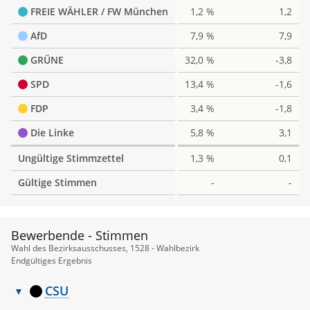
FREIE WÄHLER / FW München
1,2 %
1,2
AfD
7,9 %
7,9
GRÜNE
32,0 %
-3,8
SPD
13,4 %
-1,6
FDP
3,4 %
-1,8
Die Linke
5,8 %
3,1
Ungültige Stimmzettel
1,3 %
0,1
Gültige Stimmen
-
-
Bewerbende - Stimmen
Wahl des Bezirksausschusses, 1528 - Wahlbezirk
Endgültiges Ergebnis
CSU
Bewerbende