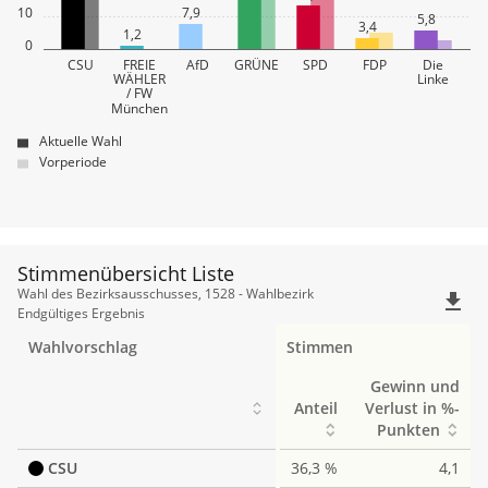
10
7,9
5,8
3,4
1,2
0
CSU
FREIE
AfD
GRÜNE
SPD
FDP
Die
WÄHLER
Linke
/ FW
München
Aktuelle Wahl
Vorperiode
Stimmenübersicht Liste
Stimmenübersicht
Wahl des Bezirksausschusses, 1528 - Wahlbezirk
file_download
Liste
Endgültiges Ergebnis
Wahlvorschlag
Stimmen
Gewinn und
Anteil
Verlust in %-
Punkten
CSU
36,3 %
4,1