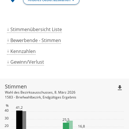
Stimmenübersicht Liste
Bewerbende - Stimmen
Kennzahlen
Gewinn/Verlust
Stimmen
file_download
Wahl des Bezirksausschusses, 8. März 2026
1583 - Briefwahlbezirk, Endgültiges Ergebnis
%
41,2
40
30
25,5
20
16,8