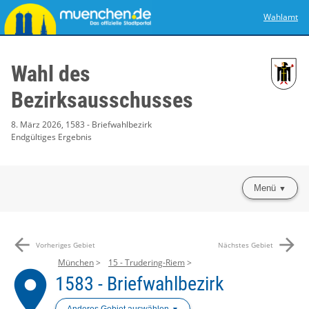
Wahlamt
Wahl des
Bezirksausschusses
8. März 2026, 1583 - Briefwahlbezirk
Endgültiges Ergebnis
Menü
arrow_back
arrow_forward
Vorheriges Gebiet
Nächstes Gebiet
München
15 - Trudering-Riem
place
1583 - Briefwahlbezirk
Anderes Gebiet auswählen