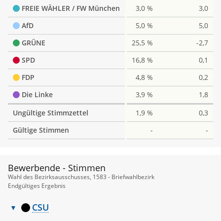
FREIE WÄHLER / FW München
3,0 %
3,0
AfD
5,0 %
5,0
GRÜNE
25,5 %
-2,7
SPD
16,8 %
0,1
FDP
4,8 %
0,2
Die Linke
3,9 %
1,8
Ungültige Stimmzettel
1,9 %
0,3
Gültige Stimmen
-
-
Bewerbende - Stimmen
Wahl des Bezirksausschusses, 1583 - Briefwahlbezirk
Endgültiges Ergebnis
CSU
Bewerbende