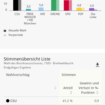
10
5,0
4,8
3,9
3,0
0
CSU
FREIE
AfD
GRÜNE
SPD
FDP
Die
WÄHLER
Linke
/ FW
München
Aktuelle Wahl
Vorperiode
Stimmenübersicht Liste
Stimmenübersicht
Wahl des Bezirksausschusses, 1583 - Briefwahlbezirk
file_download
Liste
Endgültiges Ergebnis
Wahlvorschlag
Stimmen
Gewinn und
Anteil
Verlust in %-
Punkten
CSU
41,2 %
0,9