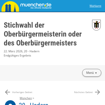
Wahlamt
Stichwahl der
Oberbürgermeisterin oder
des Oberbürgermeisters
22. März 2026, 20 - Hadern
Endgültiges Ergebnis
Menü
arrow_back
arrow_forward
Vorheriges Gebiet
Nächstes Gebiet
München