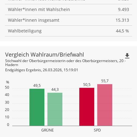
Wähler*innen mit Wahlschein
9.493
Wähler*innen insgesamt
15.313
Wahlbeteiligung
44,5 %
Vergleich Wahlraum/Briefwahl
file_download
Stichwahl der Oberbürgermeisterin oder des Oberbürgermeisters, 20 -
Hadern
Endgültiges Ergebnis, 26.03.2026, 15:19:01
55,7
%
50,5
49,5
50
44,3
40
30
20
10
0
GRÜNE
SPD