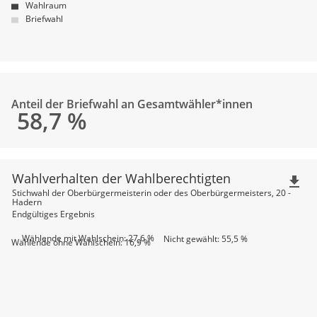
Wahlraum
Briefwahl
Anteil der Briefwahl an Gesamtwähler*innen
58,7
%
Wahlverhalten der Wahlberechtigten
file_download
Stichwahl der Oberbürgermeisterin oder des Oberbürgermeisters, 20 -
Hadern
Endgültiges Ergebnis
Wählende mit Wahlschein: 27,6 %
Nicht gewählt: 55,5 %
Wählende ohne Wahlschein: 16,9 %