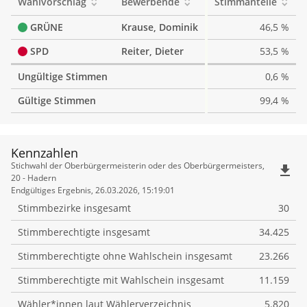
Wahlvorschlag
Bewerbende
Stimmanteile
GRÜNE
Krause, Dominik
46,5 %
SPD
Reiter, Dieter
53,5 %
Ungültige Stimmen
0,6 %
Gültige Stimmen
99,4 %
Kennzahlen
Kennzahlen
Stichwahl der Oberbürgermeisterin oder des Oberbürgermeisters,
file_download
20 - Hadern
Endgültiges Ergebnis, 26.03.2026, 15:19:01
Stimmbezirke insgesamt
30
Stimmberechtigte insgesamt
34.425
Stimmberechtigte ohne Wahlschein insgesamt
23.266
Stimmberechtigte mit Wahlschein insgesamt
11.159
Wähler*innen laut Wählerverzeichnis
5.820