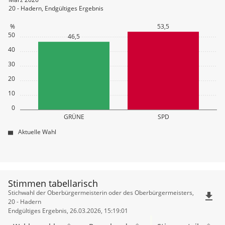
20 - Hadern, Endgültiges Ergebnis
%
53,5
50
46,5
40
30
20
10
0
GRÜNE
SPD
Aktuelle Wahl
Stimmen tabellarisch
Stimmen
Stichwahl der Oberbürgermeisterin oder des Oberbürgermeisters,
file_download
tabellarisch
20 - Hadern
Endgültiges Ergebnis, 26.03.2026, 15:19:01