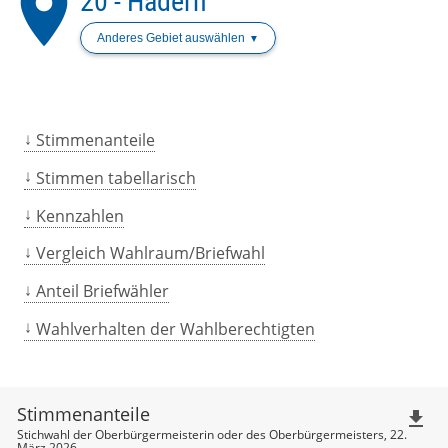
place
20 - Hadern
Anderes Gebiet auswählen
Stimmenanteile
Stimmen tabellarisch
Kennzahlen
Vergleich Wahlraum/Briefwahl
Anteil Briefwähler
Wahlverhalten der Wahlberechtigten
Stimmenanteile
file_download
Stichwahl der Oberbürgermeisterin oder des Oberbürgermeisters, 22.
März 2026