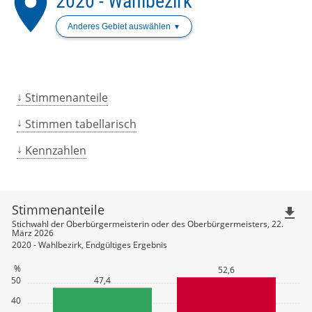
place
2020 - Wahlbezirk
Anderes Gebiet auswählen
Stimmenanteile
Stimmen tabellarisch
Kennzahlen
Stimmenanteile
file_download
Stichwahl der Oberbürgermeisterin oder des Oberbürgermeisters, 22.
März 2026
2020 - Wahlbezirk, Endgültiges Ergebnis
%
52,6
50
47,4
40