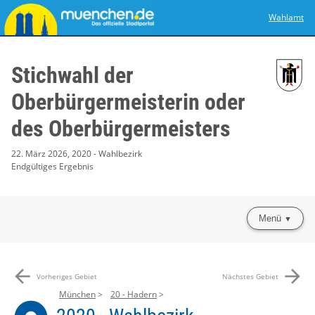
Wahlamt
Stichwahl der
Oberbürgermeisterin oder
des Oberbürgermeisters
22. März 2026, 2020 - Wahlbezirk
Endgültiges Ergebnis
Menü
arrow_back
arrow_forward
Vorheriges Gebiet
Nächstes Gebiet
München
20 - Hadern