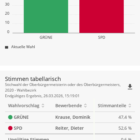
30
20
10
0
GRÜNE
SPD
Aktuelle Wahl
Stimmen tabellarisch
Stimmen
Stichwahl der Oberbürgermeisterin oder des Oberbürgermeisters,
file_download
tabellarisch
2020 - Wahlbezirk
Endgültiges Ergebnis, 26.03.2026, 15:19:01
Wahlvorschlag
Bewerbende
Stimmanteile
GRÜNE
Krause, Dominik
47,4 %
SPD
Reiter, Dieter
52,6 %
Ungültige Stimmen
0,6 %