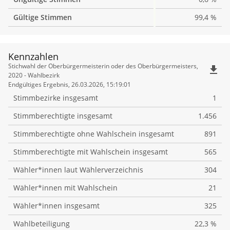
Gültige Stimmen
99,4 %
Kennzahlen
Kennzahlen
Stichwahl der Oberbürgermeisterin oder des Oberbürgermeisters,
file_download
2020 - Wahlbezirk
Endgültiges Ergebnis, 26.03.2026, 15:19:01
Stimmbezirke insgesamt
1
Stimmberechtigte insgesamt
1.456
Stimmberechtigte ohne Wahlschein insgesamt
891
Stimmberechtigte mit Wahlschein insgesamt
565
Wähler*innen laut Wählerverzeichnis
304
Wähler*innen mit Wahlschein
21
Wähler*innen insgesamt
325
Wahlbeteiligung
22,3 %