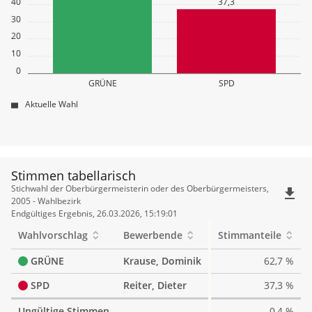
40
37,3
30
20
10
0
GRÜNE
SPD
Aktuelle Wahl
Stimmen tabellarisch
Stimmen
Stichwahl der Oberbürgermeisterin oder des Oberbürgermeisters,
file_download
tabellarisch
2005 - Wahlbezirk
Endgültiges Ergebnis, 26.03.2026, 15:19:01
Wahlvorschlag
Bewerbende
Stimmanteile
GRÜNE
Krause, Dominik
62,7 %
SPD
Reiter, Dieter
37,3 %
Ungültige Stimmen
0,4 %