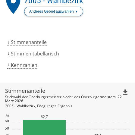
place
2005 - Wahlbezirk
Anderes Gebiet auswählen
Stimmenanteile
Stimmen tabellarisch
Kennzahlen
Stimmenanteile
file_download
Stichwahl der Oberbürgermeisterin oder des Oberbürgermeisters, 22.
März 2026
2005 - Wahlbezirk, Endgültiges Ergebnis
%
62,7
60
50