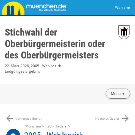
Wahlamt
Stichwahl der
Oberbürgermeisterin oder
des Oberbürgermeisters
22. März 2026, 2005 - Wahlbezirk
Endgültiges Ergebnis
Menü
arrow_back
arrow_forward
Vorheriges Gebiet
Nächstes Gebiet
München
20 - Hadern