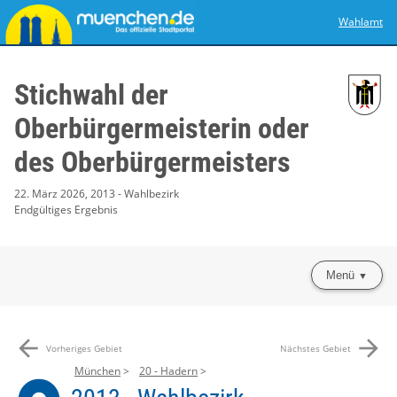
Wahlamt
Stichwahl der
Oberbürgermeisterin oder
des Oberbürgermeisters
22. März 2026, 2013 - Wahlbezirk
Endgültiges Ergebnis
Menü
arrow_back
arrow_forward
Vorheriges Gebiet
Nächstes Gebiet
München
20 - Hadern