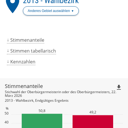
place
2013 - Wahlbezirk
Anderes Gebiet auswählen
Stimmenanteile
Stimmen tabellarisch
Kennzahlen
Stimmenanteile
file_download
Stichwahl der Oberbürgermeisterin oder des Oberbürgermeisters, 22.
März 2026
2013 - Wahlbezirk, Endgültiges Ergebnis
%
50,8
49,2
50
40