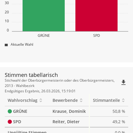
30
20
10
0
GRÜNE
SPD
Aktuelle Wahl
Stimmen tabellarisch
Stimmen
Stichwahl der Oberbürgermeisterin oder des Oberbürgermeisters,
file_download
tabellarisch
2013 - Wahlbezirk
Endgültiges Ergebnis, 26.03.2026, 15:19:01
Wahlvorschlag
Bewerbende
Stimmanteile
GRÜNE
Krause, Dominik
50,8 %
SPD
Reiter, Dieter
49,2 %
Ungültige Stimmen
0,0 %