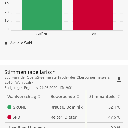
30
20
10
0
GRÜNE
SPD
Aktuelle Wahl
Stimmen tabellarisch
Stimmen
Stichwahl der Oberbürgermeisterin oder des Oberbürgermeisters,
file_download
tabellarisch
2016 - Wahlbezirk
Endgültiges Ergebnis, 26.03.2026, 15:19:01
Wahlvorschlag
Bewerbende
Stimmanteile
GRÜNE
Krause, Dominik
52,4 %
SPD
Reiter, Dieter
47,6 %
Ungültige Stimmen
0,0 %