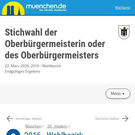
Wahlamt
Stichwahl der
Oberbürgermeisterin oder
des Oberbürgermeisters
22. März 2026, 2016 - Wahlbezirk
Endgültiges Ergebnis
Menü
arrow_back
arrow_forward
Vorheriges Gebiet
Nächstes Gebiet
München
20 - Hadern