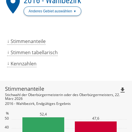
place
2016 - Wahlbezirk
Anderes Gebiet auswählen
Stimmenanteile
Stimmen tabellarisch
Kennzahlen
Stimmenanteile
file_download
Stichwahl der Oberbürgermeisterin oder des Oberbürgermeisters, 22.
März 2026
2016 - Wahlbezirk, Endgültiges Ergebnis
%
52,4
50
47,6
40