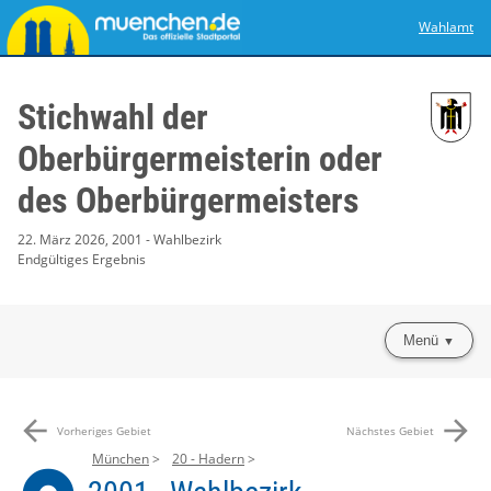
Wahlamt
Stichwahl der
Oberbürgermeisterin oder
des Oberbürgermeisters
22. März 2026, 2001 - Wahlbezirk
Endgültiges Ergebnis
Menü
arrow_back
arrow_forward
Vorheriges Gebiet
Nächstes Gebiet
München
20 - Hadern