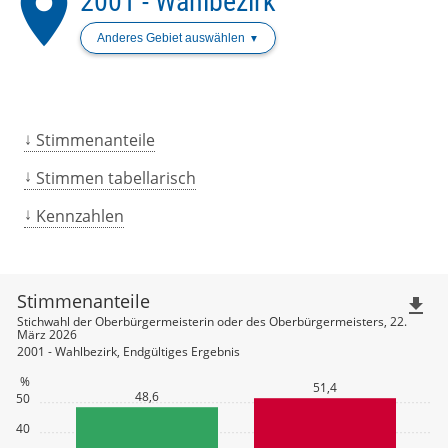
place
2001 - Wahlbezirk
Anderes Gebiet auswählen
Stimmenanteile
Stimmen tabellarisch
Kennzahlen
Stimmenanteile
file_download
Stichwahl der Oberbürgermeisterin oder des Oberbürgermeisters, 22.
März 2026
2001 - Wahlbezirk, Endgültiges Ergebnis
%
51,4
48,6
50
40