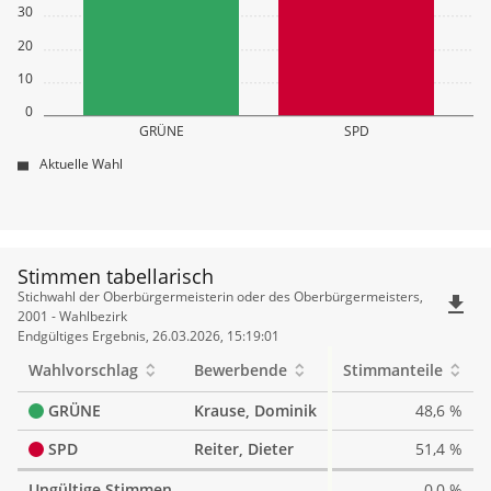
30
20
10
0
GRÜNE
SPD
Aktuelle Wahl
Stimmen tabellarisch
Stimmen
Stichwahl der Oberbürgermeisterin oder des Oberbürgermeisters,
file_download
tabellarisch
2001 - Wahlbezirk
Endgültiges Ergebnis, 26.03.2026, 15:19:01
Wahlvorschlag
Bewerbende
Stimmanteile
GRÜNE
Krause, Dominik
48,6 %
SPD
Reiter, Dieter
51,4 %
Ungültige Stimmen
0,0 %