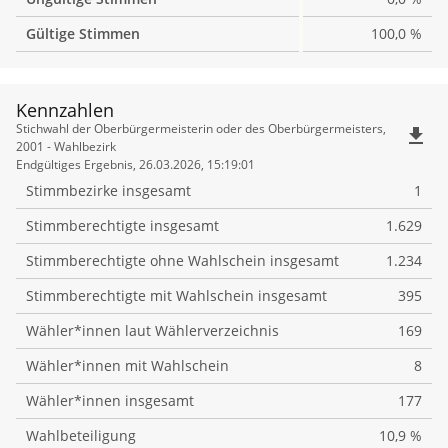
Gültige Stimmen
100,0 %
Kennzahlen
Kennzahlen
Stichwahl der Oberbürgermeisterin oder des Oberbürgermeisters,
file_download
2001 - Wahlbezirk
Endgültiges Ergebnis, 26.03.2026, 15:19:01
Stimmbezirke insgesamt
1
Stimmberechtigte insgesamt
1.629
Stimmberechtigte ohne Wahlschein insgesamt
1.234
Stimmberechtigte mit Wahlschein insgesamt
395
Wähler*innen laut Wählerverzeichnis
169
Wähler*innen mit Wahlschein
8
Wähler*innen insgesamt
177
Wahlbeteiligung
10,9 %