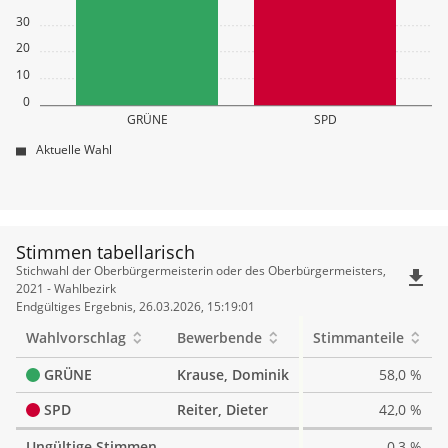
30
20
10
0
GRÜNE
SPD
Aktuelle Wahl
Stimmen tabellarisch
Stimmen
Stichwahl der Oberbürgermeisterin oder des Oberbürgermeisters,
file_download
tabellarisch
2021 - Wahlbezirk
Endgültiges Ergebnis, 26.03.2026, 15:19:01
Wahlvorschlag
Bewerbende
Stimmanteile
GRÜNE
Krause, Dominik
58,0 %
SPD
Reiter, Dieter
42,0 %
Ungültige Stimmen
0,3 %