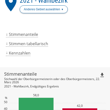
place
2021 - Wahlbezirk
Anderes Gebiet auswählen
Stimmenanteile
Stimmen tabellarisch
Kennzahlen
Stimmenanteile
file_download
Stichwahl der Oberbürgermeisterin oder des Oberbürgermeisters, 22.
März 2026
2021 - Wahlbezirk, Endgültiges Ergebnis
58,0
%
50
42,0
40