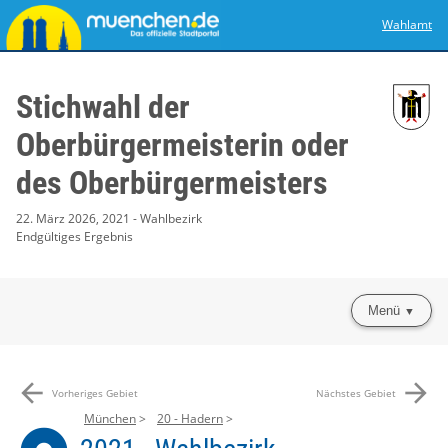
Wahlamt
Stichwahl der
Oberbürgermeisterin oder
des Oberbürgermeisters
22. März 2026, 2021 - Wahlbezirk
Endgültiges Ergebnis
Menü
arrow_back
arrow_forward
Vorheriges Gebiet
Nächstes Gebiet
München
20 - Hadern