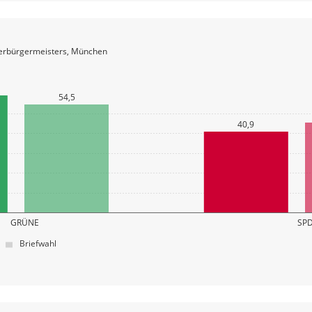
berbürgermeisters, München
54,5
40,9
GRÜNE
SP
Briefwahl