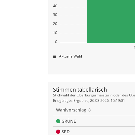
40
30
20
10
0
Aktuelle Wahl
Stimmen tabellarisch
Stimmen
Stichwahl der Oberbürgermeisterin oder des O
tabellarisch
Endgültiges Ergebnis, 26.03.2026, 15:19:01
Wahlvorschlag
GRÜNE
SPD