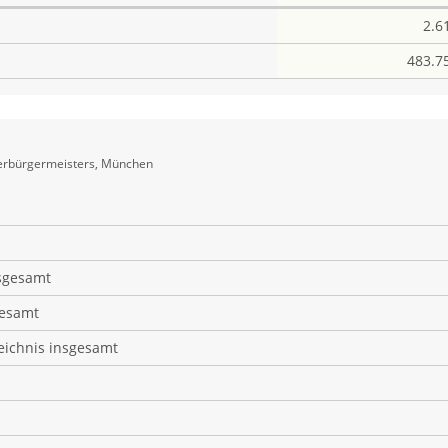
2.6
483.7
berbürgermeisters, München
sgesamt
gesamt
eichnis insgesamt