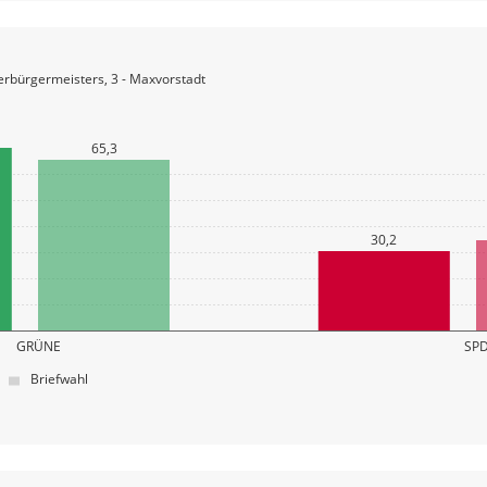
erbürgermeisters, 3 - Maxvorstadt
65,3
30,2
GRÜNE
SP
Briefwahl