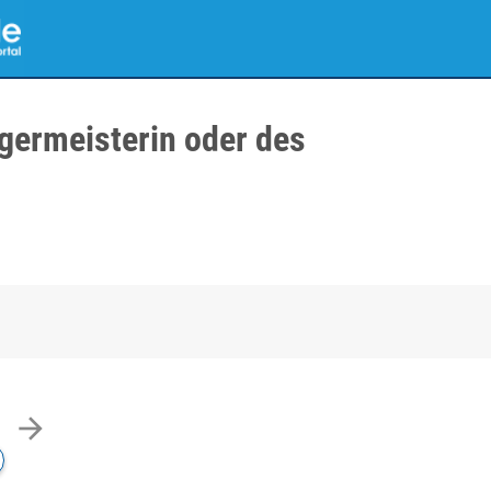
germeisterin oder des
arrow_forward