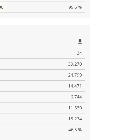
00
99,6 %
file_download
34
39.270
24.799
14.471
6.744
11.530
18.274
46,5 %