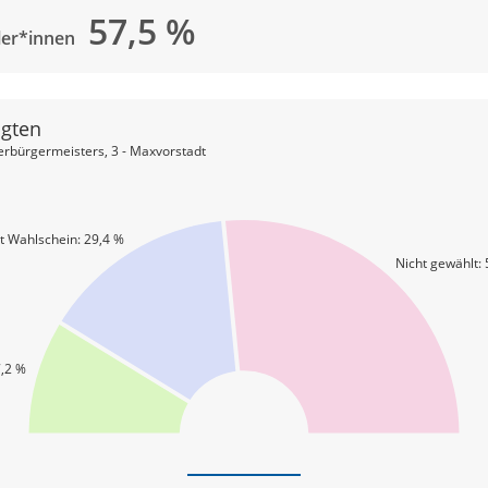
57,5
%
ler*innen
igten
erbürgermeisters, 3 - Maxvorstadt
 Wahlschein: 29,4 %
Nicht gewählt:
,2 %