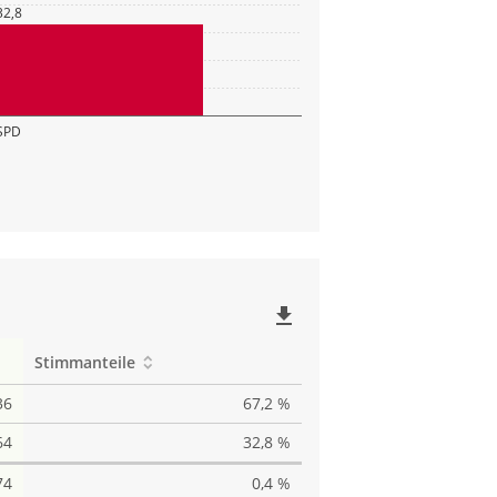
32,8
SPD
file_download
Stimmanteile
36
67,2 %
64
32,8 %
74
0,4 %