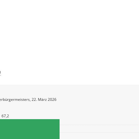
n
erbürgermeisters, 22. März 2026
67,2