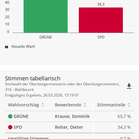
40
34,3
30
20
10
0
GRÜNE
SPD
Aktuelle Wahl
Stimmen tabellarisch
Stimmen
Stichwahl der Oberbürgermeisterin oder des Oberbürgermeisters,
file_download
tabellarisch
316 - Wahlbezirk
Endgültiges Ergebnis, 26.03.2026, 15:19:01
Wahlvorschlag
Bewerbende
Stimmanteile
GRÜNE
Krause, Dominik
65,7 %
SPD
Reiter, Dieter
34,3 %
Ungültige Stimmen
0,7 %