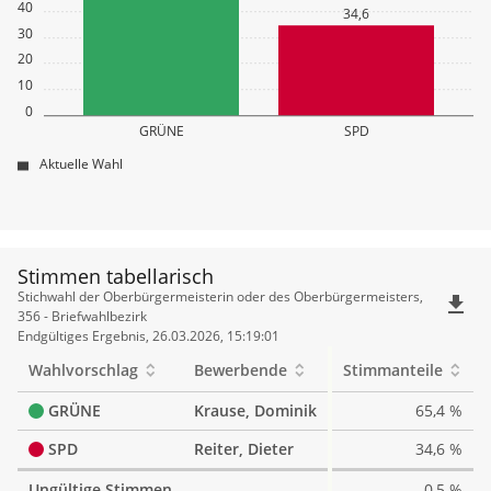
40
34,6
30
20
10
0
GRÜNE
SPD
Aktuelle Wahl
Stimmen tabellarisch
Stimmen
Stichwahl der Oberbürgermeisterin oder des Oberbürgermeisters,
file_download
tabellarisch
356 - Briefwahlbezirk
Endgültiges Ergebnis, 26.03.2026, 15:19:01
Wahlvorschlag
Bewerbende
Stimmanteile
GRÜNE
Krause, Dominik
65,4 %
SPD
Reiter, Dieter
34,6 %
Ungültige Stimmen
0,5 %