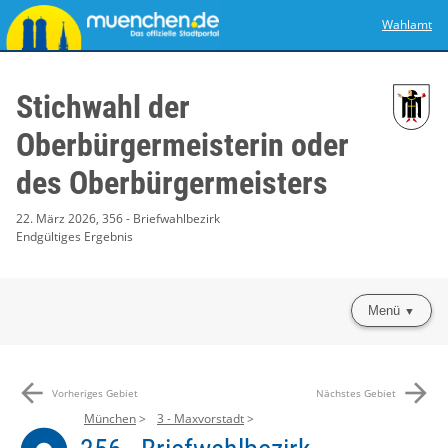
Wahlamt
Stichwahl der
Oberbürgermeisterin oder
des Oberbürgermeisters
22. März 2026, 356 - Briefwahlbezirk
Endgültiges Ergebnis
Menü
arrow_back
arrow_forward
Vorheriges Gebiet
Nächstes Gebiet
München
3 - Maxvorstadt