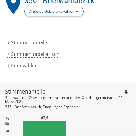
place
356 - Briefwahlbezirk
Anderes Gebiet auswählen
Stimmenanteile
Stimmen tabellarisch
Kennzahlen
Stimmenanteile
file_download
Stichwahl der Oberbürgermeisterin oder des Oberbürgermeisters, 22.
März 2026
356 - Briefwahlbezirk, Endgültiges Ergebnis
65,4
%
60
50