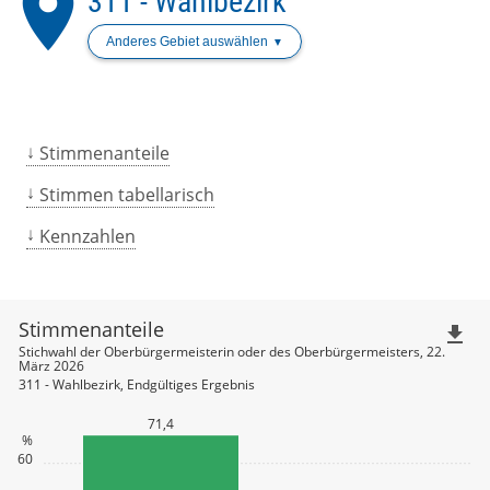
place
311 - Wahlbezirk
Anderes Gebiet auswählen
Stimmenanteile
Stimmen tabellarisch
Kennzahlen
Stimmenanteile
file_download
Stichwahl der Oberbürgermeisterin oder des Oberbürgermeisters, 22.
März 2026
311 - Wahlbezirk, Endgültiges Ergebnis
71,4
%
60