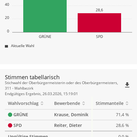
40
28,6
20
0
GRÜNE
SPD
Aktuelle Wahl
Stimmen tabellarisch
Stimmen
Stichwahl der Oberbürgermeisterin oder des Oberbürgermeisters,
file_download
tabellarisch
311 - Wahlbezirk
Endgültiges Ergebnis, 26.03.2026, 15:19:01
Wahlvorschlag
Bewerbende
Stimmanteile
GRÜNE
Krause, Dominik
71,4 %
SPD
Reiter, Dieter
28,6 %
Ungültige Stimmen
0,0 %