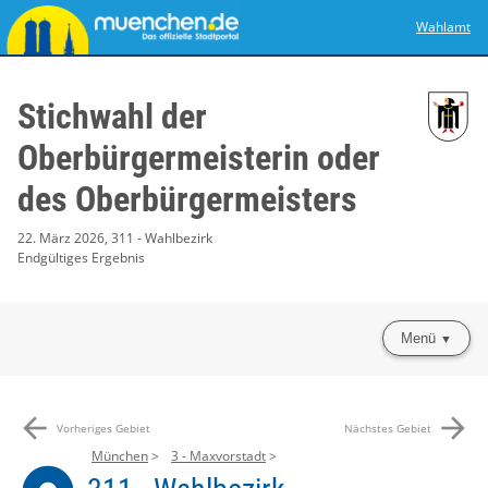
Wahlamt
Stichwahl der
Oberbürgermeisterin oder
des Oberbürgermeisters
22. März 2026, 311 - Wahlbezirk
Endgültiges Ergebnis
Menü
arrow_back
arrow_forward
Vorheriges Gebiet
Nächstes Gebiet
München
3 - Maxvorstadt