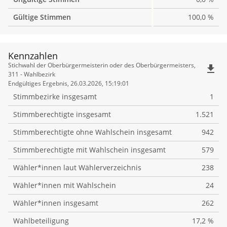
Gültige Stimmen
100,0 %
Kennzahlen
Kennzahlen
Stichwahl der Oberbürgermeisterin oder des Oberbürgermeisters,
file_download
311 - Wahlbezirk
Endgültiges Ergebnis, 26.03.2026, 15:19:01
Stimmbezirke insgesamt
1
Stimmberechtigte insgesamt
1.521
Stimmberechtigte ohne Wahlschein insgesamt
942
Stimmberechtigte mit Wahlschein insgesamt
579
Wähler*innen laut Wählerverzeichnis
238
Wähler*innen mit Wahlschein
24
Wähler*innen insgesamt
262
Wahlbeteiligung
17,2 %