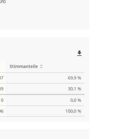
SPD
file_download
Stimmanteile
07
69,9 %
89
30,1 %
0
0,0 %
96
100,0 %