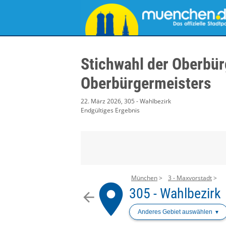
Stichwahl der Oberbür
Oberbürgermeisters
22. März 2026, 305 - Wahlbezirk
Endgültiges Ergebnis
München
3 - Maxvorstadt
place
305 - Wahlbezirk
arrow_back
Anderes Gebiet auswählen