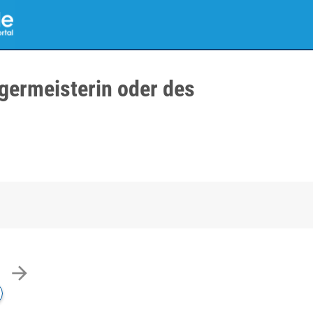
germeisterin oder des
arrow_forward