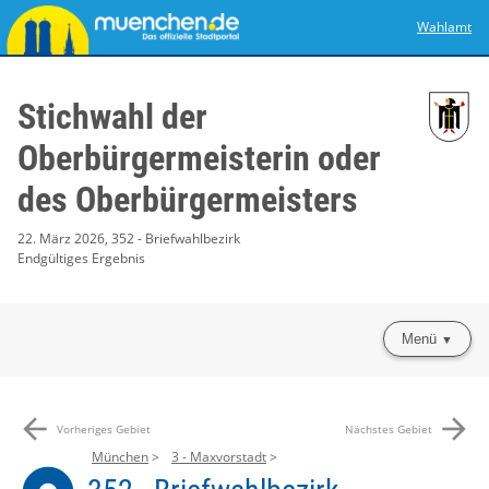
Wahlamt
Stichwahl der
Oberbürgermeisterin oder
des Oberbürgermeisters
22. März 2026, 352 - Briefwahlbezirk
Endgültiges Ergebnis
Menü
arrow_back
arrow_forward
Vorheriges Gebiet
Nächstes Gebiet
München
3 - Maxvorstadt