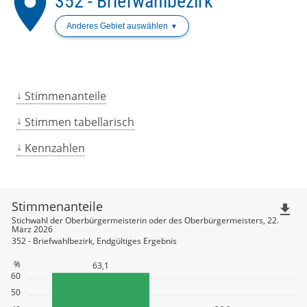
place
352 - Briefwahlbezirk
Anderes Gebiet auswählen
Stimmenanteile
Stimmen tabellarisch
Kennzahlen
Stimmenanteile
file_download
Stichwahl der Oberbürgermeisterin oder des Oberbürgermeisters, 22.
März 2026
352 - Briefwahlbezirk, Endgültiges Ergebnis
%
63,1
60
50