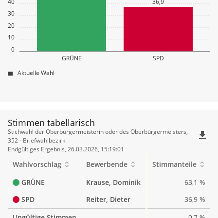
40
36,9
30
20
10
0
GRÜNE
SPD
Aktuelle Wahl
Stimmen tabellarisch
Stimmen
Stichwahl der Oberbürgermeisterin oder des Oberbürgermeisters,
file_download
tabellarisch
352 - Briefwahlbezirk
Endgültiges Ergebnis, 26.03.2026, 15:19:01
Wahlvorschlag
Bewerbende
Stimmanteile
GRÜNE
Krause, Dominik
63,1 %
SPD
Reiter, Dieter
36,9 %
Ungültige Stimmen
0,7 %