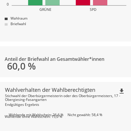
0
GRÜNE
SPD
Wahlraum
Briefwahl
Anteil der Briefwahl an Gesamtwähler*innen
60,0
%
Wahlverhalten der Wahlberechtigten
file_download
Stichwahl der Oberbürgermeisterin oder des Oberbürgermeisters, 17 -
Obergiesing-Fasangarten
Endgültiges Ergebnis
Nicht gewählt: 58,4 %
Wählende mit Wahlschein: 26,6 %
Wählende ohne Wahlschein: 15,0 %