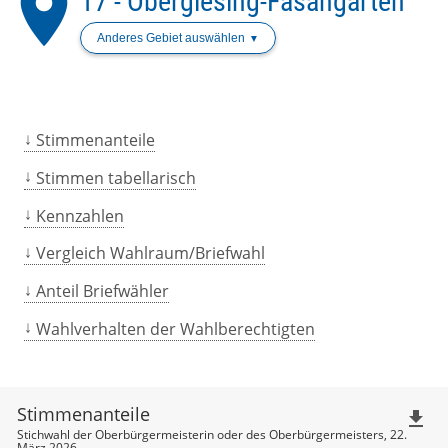
place
17 - Obergiesing-Fasangarten
Anderes Gebiet auswählen
Stimmenanteile
Stimmen tabellarisch
Kennzahlen
Vergleich Wahlraum/Briefwahl
Anteil Briefwähler
Wahlverhalten der Wahlberechtigten
Stimmenanteile
file_download
Stichwahl der Oberbürgermeisterin oder des Oberbürgermeisters, 22.
März 2026