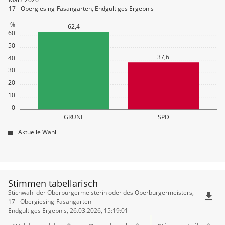
17 - Obergiesing-Fasangarten, Endgültiges Ergebnis
%
62,4
60
50
37,6
40
30
20
10
0
GRÜNE
SPD
Aktuelle Wahl
Stimmen tabellarisch
Stimmen
Stichwahl der Oberbürgermeisterin oder des Oberbürgermeisters,
file_download
tabellarisch
17 - Obergiesing-Fasangarten
Endgültiges Ergebnis, 26.03.2026, 15:19:01