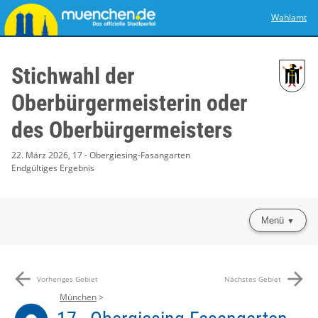
Wahlamt
Stichwahl der
Oberbürgermeisterin oder
des Oberbürgermeisters
22. März 2026, 17 - Obergiesing-Fasangarten
Endgültiges Ergebnis
Menü
arrow_back
arrow_forward
Vorheriges Gebiet
Nächstes Gebiet
München