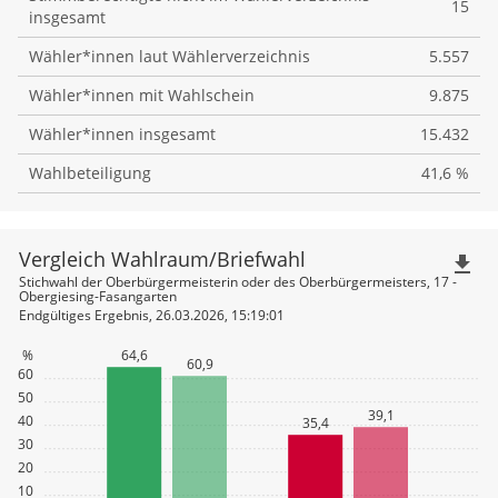
15
insgesamt
Wähler*innen laut Wählerverzeichnis
5.557
Wähler*innen mit Wahlschein
9.875
Wähler*innen insgesamt
15.432
Wahlbeteiligung
41,6 %
Vergleich Wahlraum/Briefwahl
file_download
Stichwahl der Oberbürgermeisterin oder des Oberbürgermeisters, 17 -
Obergiesing-Fasangarten
Endgültiges Ergebnis, 26.03.2026, 15:19:01
%
64,6
60,9
60
50
39,1
40
35,4
30
20
10