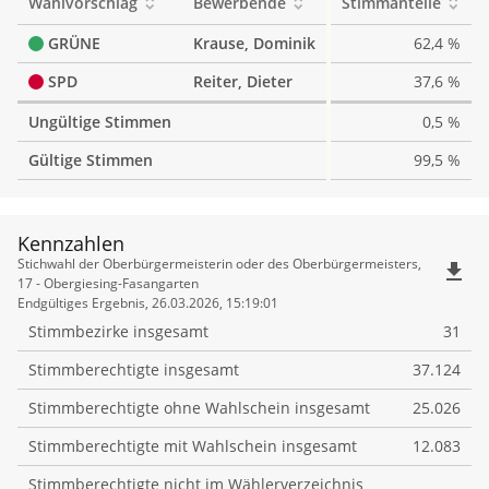
Wahlvorschlag
Bewerbende
Stimmanteile
GRÜNE
Krause, Dominik
62,4 %
SPD
Reiter, Dieter
37,6 %
Ungültige Stimmen
0,5 %
Gültige Stimmen
99,5 %
Kennzahlen
Kennzahlen
Stichwahl der Oberbürgermeisterin oder des Oberbürgermeisters,
file_download
17 - Obergiesing-Fasangarten
Endgültiges Ergebnis, 26.03.2026, 15:19:01
Stimmbezirke insgesamt
31
Stimmberechtigte insgesamt
37.124
Stimmberechtigte ohne Wahlschein insgesamt
25.026
Stimmberechtigte mit Wahlschein insgesamt
12.083
Stimmberechtigte nicht im Wählerverzeichnis