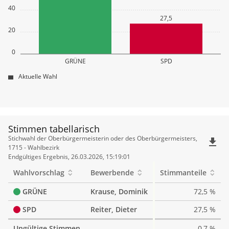
40
27,5
20
0
GRÜNE
SPD
Aktuelle Wahl
Stimmen tabellarisch
Stimmen
Stichwahl der Oberbürgermeisterin oder des Oberbürgermeisters,
file_download
tabellarisch
1715 - Wahlbezirk
Endgültiges Ergebnis, 26.03.2026, 15:19:01
Wahlvorschlag
Bewerbende
Stimmanteile
GRÜNE
Krause, Dominik
72,5 %
SPD
Reiter, Dieter
27,5 %
Ungültige Stimmen
0,7 %