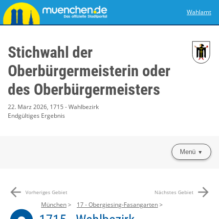
Wahlamt
Stichwahl der
Oberbürgermeisterin oder
des Oberbürgermeisters
22. März 2026, 1715 - Wahlbezirk
Endgültiges Ergebnis
Menü
arrow_back
arrow_forward
Vorheriges Gebiet
Nächstes Gebiet
München
17 - Obergiesing-Fasangarten