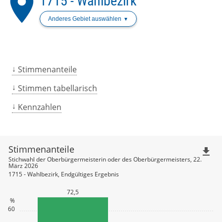
place
1715 - Wahlbezirk
Anderes Gebiet auswählen
Stimmenanteile
Stimmen tabellarisch
Kennzahlen
Stimmenanteile
file_download
Stichwahl der Oberbürgermeisterin oder des Oberbürgermeisters, 22.
März 2026
1715 - Wahlbezirk, Endgültiges Ergebnis
72,5
%
60