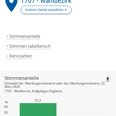
place
1707 - Wahlbezirk
Anderes Gebiet auswählen
Stimmenanteile
Stimmen tabellarisch
Kennzahlen
Stimmenanteile
file_download
Stichwahl der Oberbürgermeisterin oder des Oberbürgermeisters, 22.
März 2026
1707 - Wahlbezirk, Endgültiges Ergebnis
67,2
%
60
50