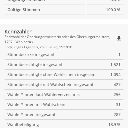
Gültige Stimmen
100,0 %
Kennzahlen
Kennzahlen
Stichwahl der Oberbürgermeisterin oder des Oberbürgermeisters,
file_download
1707 - Wahlbezirk
Endgültiges Ergebnis, 26.03.2026, 15:19:01
Stimmbezirke insgesamt
1
Stimmberechtigte insgesamt
1.521
Stimmberechtigte ohne Wahlschein insgesamt
1.094
Stimmberechtigte mit Wahlschein insgesamt
427
Wähler*innen laut Wählerverzeichnis
256
Wähler*innen mit Wahlschein
31
Wähler*innen insgesamt
287
Wahlbeteiligung
18,9 %