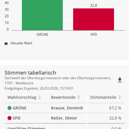
40
32,8
30
20
10
0
GRÜNE
SPD
Aktuelle Wahl
Stimmen tabellarisch
Stimmen
Stichwahl der Oberbürgermeisterin oder des Oberbürgermeisters,
file_download
tabellarisch
1707 - Wahlbezirk
Endgültiges Ergebnis, 26.03.2026, 15:19:01
Wahlvorschlag
Bewerbende
Stimmanteile
GRÜNE
Krause, Dominik
67,2 %
SPD
Reiter, Dieter
32,8 %
Ungültige Stimmen
0,0 %