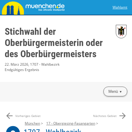
Wahlamt
Stichwahl der
Oberbürgermeisterin oder
des Oberbürgermeisters
22. März 2026, 1707 - Wahlbezirk
Endgültiges Ergebnis
Menü
arrow_back
arrow_forward
Vorheriges Gebiet
Nächstes Gebiet
München
17 - Obergiesing-Fasangarten