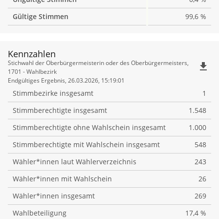
Gültige Stimmen
99,6 %
Kennzahlen
Kennzahlen
Stichwahl der Oberbürgermeisterin oder des Oberbürgermeisters,
file_download
1701 - Wahlbezirk
Endgültiges Ergebnis, 26.03.2026, 15:19:01
Stimmbezirke insgesamt
1
Stimmberechtigte insgesamt
1.548
Stimmberechtigte ohne Wahlschein insgesamt
1.000
Stimmberechtigte mit Wahlschein insgesamt
548
Wähler*innen laut Wählerverzeichnis
243
Wähler*innen mit Wahlschein
26
Wähler*innen insgesamt
269
Wahlbeteiligung
17,4 %