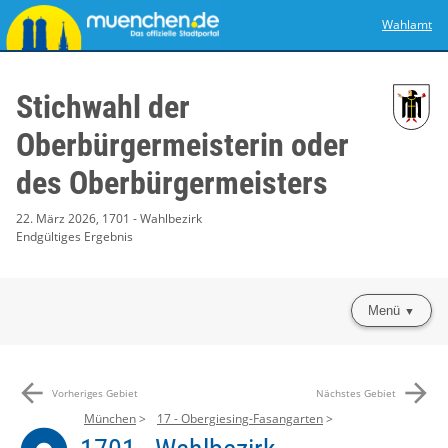
Wahlamt
Stichwahl der
Oberbürgermeisterin oder
des Oberbürgermeisters
22. März 2026, 1701 - Wahlbezirk
Endgültiges Ergebnis
Menü
arrow_back
arrow_forward
Vorheriges Gebiet
Nächstes Gebiet
München
17 - Obergiesing-Fasangarten