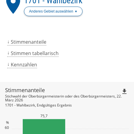
place
1701 - Wahlbezirk
Anderes Gebiet auswählen
Stimmenanteile
Stimmen tabellarisch
Kennzahlen
Stimmenanteile
file_download
Stichwahl der Oberbürgermeisterin oder des Oberbürgermeisters, 22.
März 2026
1701 - Wahlbezirk, Endgültiges Ergebnis
75,7
%
60