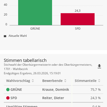
40
24,3
20
0
GRÜNE
SPD
Aktuelle Wahl
Stimmen tabellarisch
Stimmen
Stichwahl der Oberbürgermeisterin oder des Oberbürgermeisters,
file_download
tabellarisch
1701 - Wahlbezirk
Endgültiges Ergebnis, 26.03.2026, 15:19:01
Wahlvorschlag
Bewerbende
Stimmanteile
GRÜNE
Krause, Dominik
75,7 %
SPD
Reiter, Dieter
24,3 %
Ungültige Stimmen
0,4 %