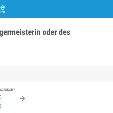
germeisterin oder des
sangarten
k
arrow_forward