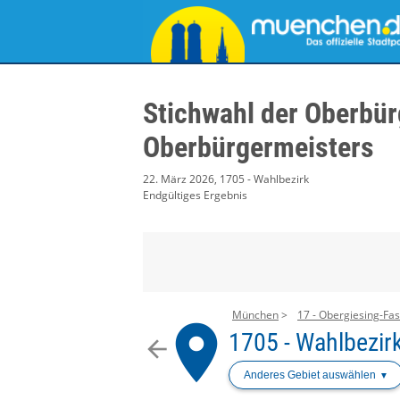
Stichwahl der Oberbür
Oberbürgermeisters
22. März 2026, 1705 - Wahlbezirk
Endgültiges Ergebnis
München
17 - Obergiesing-Fa
place
1705 - Wahlbezir
arrow_back
Anderes Gebiet auswählen