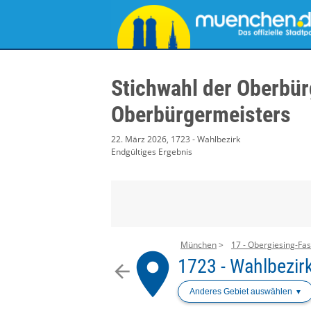
Stichwahl der Oberbür
Oberbürgermeisters
22. März 2026, 1723 - Wahlbezirk
Endgültiges Ergebnis
München
17 - Obergiesing-Fa
place
1723 - Wahlbezir
arrow_back
Anderes Gebiet auswählen