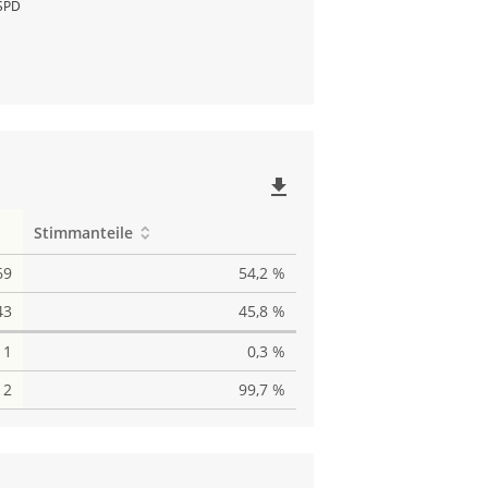
SPD
file_download
Stimmanteile
69
54,2 %
43
45,8 %
1
0,3 %
12
99,7 %