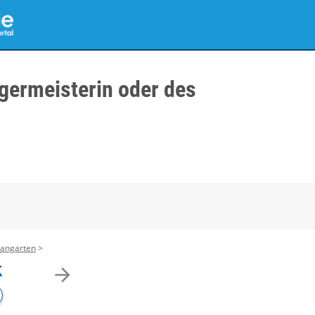
germeisterin oder des
sangarten
k
arrow_forward