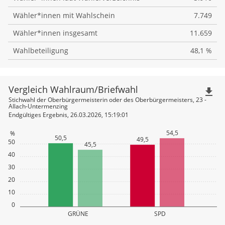
Wähler*innen mit Wahlschein
7.749
Wähler*innen insgesamt
11.659
Wahlbeteiligung
48,1 %
Vergleich Wahlraum/Briefwahl
file_download
Stichwahl der Oberbürgermeisterin oder des Oberbürgermeisters, 23 -
Allach-Untermenzing
Endgültiges Ergebnis, 26.03.2026, 15:19:01
54,5
%
50,5
49,5
50
45,5
40
30
20
10
0
GRÜNE
SPD