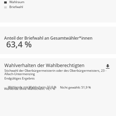
Wahlraum
Briefwahl
Anteil der Briefwahl an Gesamtwähler*innen
63,4
%
Wahlverhalten der Wahlberechtigten
file_download
Stichwahl der Oberbürgermeisterin oder des Oberbürgermeisters, 23 -
Allach-Untermenzing
Endgültiges Ergebnis
Wählende mit Wahlschein: 32,0 %
Nicht gewählt: 51,9 %
Wählende ohne Wahlschein: 16,1 %