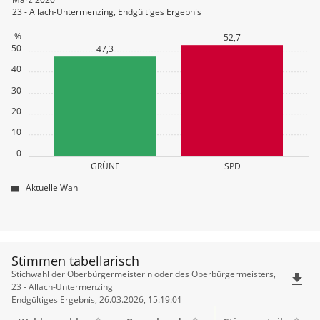
23 - Allach-Untermenzing, Endgültiges Ergebnis
%
52,7
50
47,3
40
30
20
10
0
GRÜNE
SPD
Aktuelle Wahl
Stimmen tabellarisch
Stimmen
Stichwahl der Oberbürgermeisterin oder des Oberbürgermeisters,
file_download
tabellarisch
23 - Allach-Untermenzing
Endgültiges Ergebnis, 26.03.2026, 15:19:01