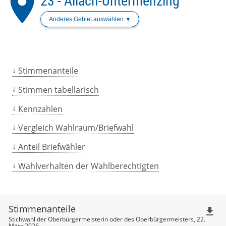
place
23 - Allach-Untermenzing
Anderes Gebiet auswählen
Stimmenanteile
Stimmen tabellarisch
Kennzahlen
Vergleich Wahlraum/Briefwahl
Anteil Briefwähler
Wahlverhalten der Wahlberechtigten
Stimmenanteile
file_download
Stichwahl der Oberbürgermeisterin oder des Oberbürgermeisters, 22.
März 2026