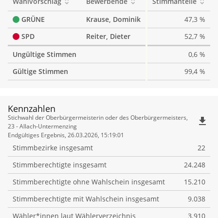
Wahlvorschlag
Bewerbende
Stimmanteile
GRÜNE
Krause, Dominik
47,3 %
SPD
Reiter, Dieter
52,7 %
Ungültige Stimmen
0,6 %
Gültige Stimmen
99,4 %
Kennzahlen
Kennzahlen
Stichwahl der Oberbürgermeisterin oder des Oberbürgermeisters,
file_download
23 - Allach-Untermenzing
Endgültiges Ergebnis, 26.03.2026, 15:19:01
Stimmbezirke insgesamt
22
Stimmberechtigte insgesamt
24.248
Stimmberechtigte ohne Wahlschein insgesamt
15.210
Stimmberechtigte mit Wahlschein insgesamt
9.038
Wähler*innen laut Wählerverzeichnis
3.910