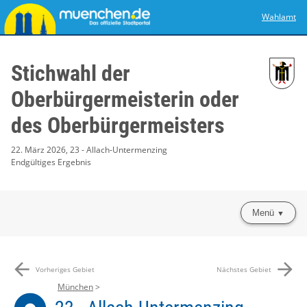
Wahlamt
Stichwahl der
Oberbürgermeisterin oder
des Oberbürgermeisters
22. März 2026, 23 - Allach-Untermenzing
Endgültiges Ergebnis
Menü
arrow_back
arrow_forward
Vorheriges Gebiet
Nächstes Gebiet
München