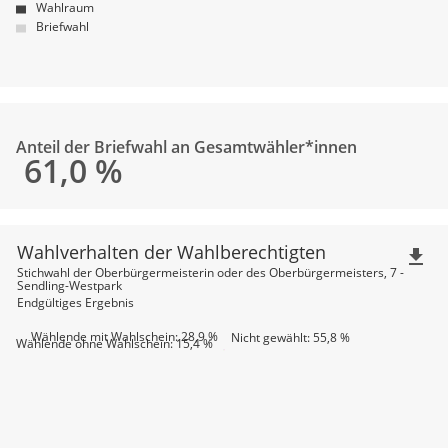
Wahlraum
Briefwahl
Anteil der Briefwahl an Gesamtwähler*innen
61,0
%
Wahlverhalten der Wahlberechtigten
file_download
Stichwahl der Oberbürgermeisterin oder des Oberbürgermeisters, 7 -
Sendling-Westpark
Endgültiges Ergebnis
Wählende mit Wahlschein: 28,9 %
Nicht gewählt: 55,8 %
Wählende ohne Wahlschein: 15,4 %