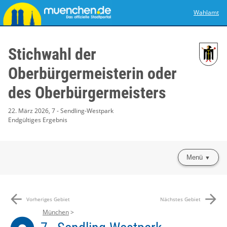
Wahlamt
Stichwahl der
Oberbürgermeisterin oder
des Oberbürgermeisters
22. März 2026, 7 - Sendling-Westpark
Endgültiges Ergebnis
Menü
arrow_back
arrow_forward
Vorheriges Gebiet
Nächstes Gebiet
München