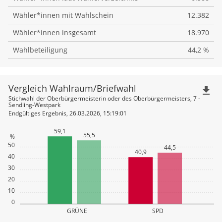
Wähler*innen mit Wahlschein
12.382
Wähler*innen insgesamt
18.970
Wahlbeteiligung
44,2 %
Vergleich Wahlraum/Briefwahl
file_download
Stichwahl der Oberbürgermeisterin oder des Oberbürgermeisters, 7 -
Sendling-Westpark
Endgültiges Ergebnis, 26.03.2026, 15:19:01
59,1
55,5
%
50
44,5
40,9
40
30
20
10
0
GRÜNE
SPD