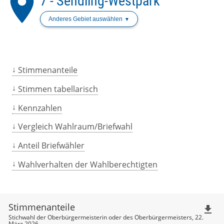
place
7 - Sendling-Westpark
Anderes Gebiet auswählen
Stimmenanteile
Stimmen tabellarisch
Kennzahlen
Vergleich Wahlraum/Briefwahl
Anteil Briefwähler
Wahlverhalten der Wahlberechtigten
Stimmenanteile
file_download
Stichwahl der Oberbürgermeisterin oder des Oberbürgermeisters, 22.
März 2026