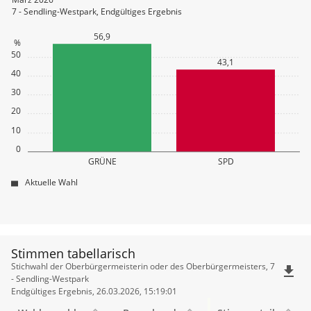
7 - Sendling-Westpark, Endgültiges Ergebnis
56,9
%
50
43,1
40
30
20
10
0
GRÜNE
SPD
Aktuelle Wahl
Stimmen tabellarisch
Stimmen
Stichwahl der Oberbürgermeisterin oder des Oberbürgermeisters, 7
file_download
tabellarisch
- Sendling-Westpark
Endgültiges Ergebnis, 26.03.2026, 15:19:01