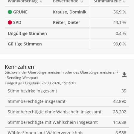
Wahlvorschlag
Bewerbende
Stimmanteile
GRÜNE
Krause, Dominik
56,9 %
SPD
Reiter, Dieter
43,1 %
Ungültige Stimmen
0,4 %
Gültige Stimmen
99,6 %
Kennzahlen
Kennzahlen
Stichwahl der Oberbürgermeisterin oder des Oberbürgermeisters, 7
file_download
- Sendling-Westpark
Endgültiges Ergebnis, 26.03.2026, 15:19:01
Stimmbezirke insgesamt
35
Stimmberechtigte insgesamt
42.890
Stimmberechtigte ohne Wahlschein insgesamt
28.202
Stimmberechtigte mit Wahlschein insgesamt
14.688
Wähler*innen laut Wählerverzeichnis
6.588