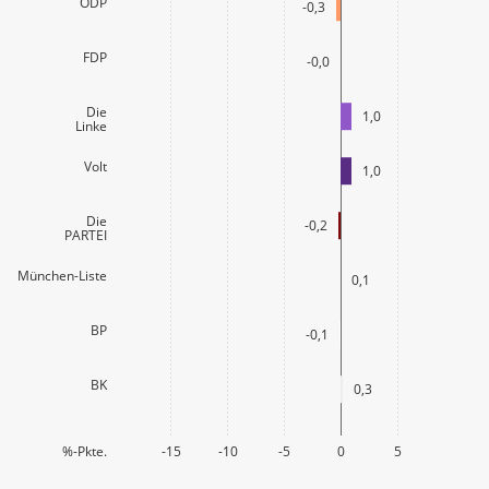
ÖDP
-0,3
FDP
-0,0
Die
1,0
Linke
Volt
1,0
Die
-0,2
PARTEI
München-Liste
0,1
BP
-0,1
BK
0,3
%-Pkte.
-15
-10
-5
0
5