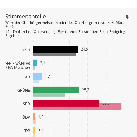
Stimmenanteile
file_download
Wahl der Oberbürgermeisterin oder des Oberbürgermeisters, 8. März
2026
19 - Thalkirchen-Obersendling-Forstenried-Fürstenried-Solln, Endgültiges
Ergebnis
24,5
CSU
2,1
FREIE WÄHLER
/ FW München
4,7
AfD
25,2
GRÜNE
36,6
SPD
1,2
ÖDP
1,4
FDP