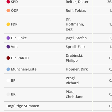
SPD
Reiter, Dieter
36
ÖDP
Ruff, Tobias
1
Dr.
FDP
Hoffmann,
1
Jörg
Die Linke
Jagel, Stefan
2
Volt
Sproll, Felix
1
Drabinski,
Die PARTEI
0
Philipp
München-Liste
Höpner, Dirk
0
Progl,
BP
0
Richard
Pfau,
BK
0
Christiane
Ungültige Stimmen
0