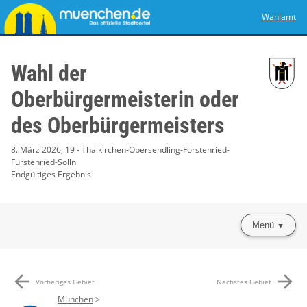
Wahlamt
Wahl der
Oberbürgermeisterin oder
des Oberbürgermeisters
8. März 2026, 19 - Thalkirchen-Obersendling-Forstenried-
Fürstenried-Solln
Endgültiges Ergebnis
Menü
arrow_back
arrow_forward
Vorheriges Gebiet
Nächstes Gebiet
München