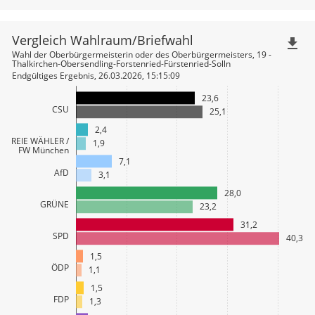
Vergleich Wahlraum/Briefwahl
file_download
Wahl der Oberbürgermeisterin oder des Oberbürgermeisters, 19 -
Thalkirchen-Obersendling-Forstenried-Fürstenried-Solln
Endgültiges Ergebnis, 26.03.2026, 15:15:09
23,6
CSU
25,1
2,4
FREIE WÄHLER /
1,9
FW München
7,1
AfD
3,1
28,0
GRÜNE
23,2
31,2
SPD
40,3
1,5
ÖDP
1,1
1,5
FDP
1,3