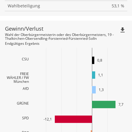
Wahlbeteiligung
53,1 %
Gewinn/Verlust
file_download
Wahl der Oberbürgermeisterin oder des Oberbürgermeisters, 19 -
Thalkirchen-Obersendling-Forstenried-Fürstenried-Solln
Endgültiges Ergebnis
CSU
0,8
FREIE
1,1
WÄHLER / FW
München
AfD
1,3
GRÜNE
7,7
SPD
-12,1