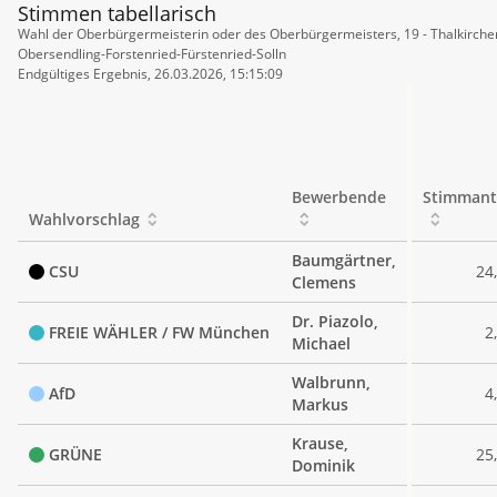
Stimmen tabellarisch
Stimmen
Wahl der Oberbürgermeisterin oder des Oberbürgermeisters, 19 - Thalkirche
tabellarisch
Obersendling-Forstenried-Fürstenried-Solln
Endgültiges Ergebnis, 26.03.2026, 15:15:09
Bewerbende
Stimmant
Wahlvorschlag
Baumgärtner,
CSU
24
Clemens
Dr. Piazolo,
FREIE WÄHLER / FW München
2
Michael
Walbrunn,
AfD
4
Markus
Krause,
GRÜNE
25
Dominik