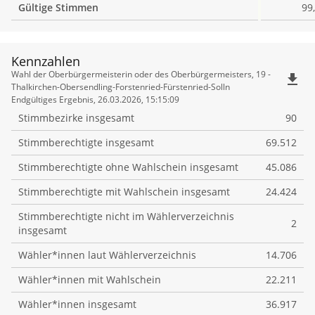
Gültige Stimmen
99
Kennzahlen
Kennzahlen
Wahl der Oberbürgermeisterin oder des Oberbürgermeisters, 19 -
file_download
Thalkirchen-Obersendling-Forstenried-Fürstenried-Solln
Endgültiges Ergebnis, 26.03.2026, 15:15:09
Stimmbezirke insgesamt
90
Stimmberechtigte insgesamt
69.512
Stimmberechtigte ohne Wahlschein insgesamt
45.086
Stimmberechtigte mit Wahlschein insgesamt
24.424
Stimmberechtigte nicht im Wählerverzeichnis
2
insgesamt
Wähler*innen laut Wählerverzeichnis
14.706
Wähler*innen mit Wahlschein
22.211
Wähler*innen insgesamt
36.917