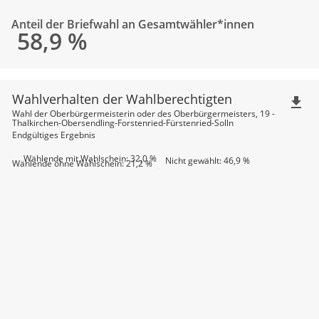
Anteil der Briefwahl an Gesamtwähler*innen
58,9
%
Wahlverhalten der Wahlberechtigten
file_download
Wahl der Oberbürgermeisterin oder des Oberbürgermeisters, 19 -
Thalkirchen-Obersendling-Forstenried-Fürstenried-Solln
Endgültiges Ergebnis
Wählende mit Wahlschein: 32,0 %
Nicht gewählt: 46,9 %
Wählende ohne Wahlschein: 21,2 %