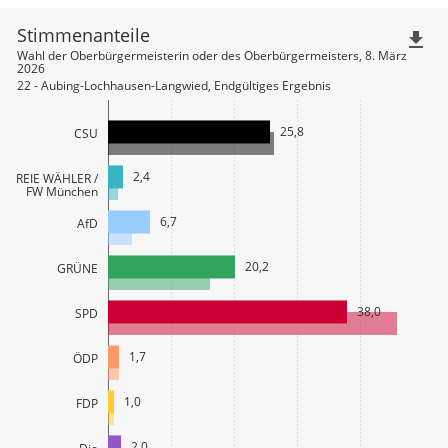
Stimmenanteile
file_download
Wahl der Oberbürgermeisterin oder des Oberbürgermeisters, 8. März
2026
22 - Aubing-Lochhausen-Langwied, Endgültiges Ergebnis
25,8
CSU
2,4
FREIE WÄHLER /
FW München
6,7
AfD
20,2
GRÜNE
38,0
SPD
1,7
ÖDP
1,0
FDP
2,0