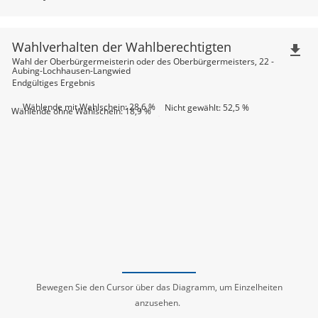
Wahlverhalten der Wahlberechtigten
file_download
Wahl der Oberbürgermeisterin oder des Oberbürgermeisters, 22 -
Aubing-Lochhausen-Langwied
Endgültiges Ergebnis
Wählende mit Wahlschein: 28,6 %
Nicht gewählt: 52,5 %
Wählende ohne Wahlschein: 18,9 %
Bewegen Sie den Cursor über das Diagramm, um Einzelheiten
anzusehen.