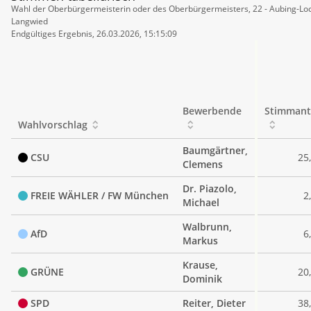
Stimmen
Wahl der Oberbürgermeisterin oder des Oberbürgermeisters, 22 - Aubing-Lo
tabellarisch
Langwied
Endgültiges Ergebnis, 26.03.2026, 15:15:09
Bewerbende
Stimmant
Wahlvorschlag
Baumgärtner,
CSU
25
Clemens
Dr. Piazolo,
FREIE WÄHLER / FW München
2
Michael
Walbrunn,
AfD
6
Markus
Krause,
GRÜNE
20
Dominik
SPD
Reiter, Dieter
38