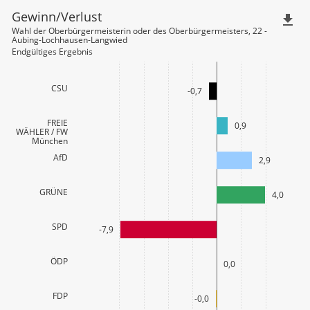
Gewinn/Verlust
file_download
Wahl der Oberbürgermeisterin oder des Oberbürgermeisters, 22 -
Aubing-Lochhausen-Langwied
Endgültiges Ergebnis
CSU
-0,7
FREIE
0,9
WÄHLER / FW
München
AfD
2,9
GRÜNE
4,0
SPD
-7,9
ÖDP
0,0
FDP
-0,0