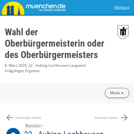
Wahlamt
Wahl der
Oberbürgermeisterin oder
des Oberbürgermeisters
8. März 2026, 22 - Aubing-Lochhausen-Langwied
Endgültiges Ergebnis
Menü
arrow_back
arrow_forward
Vorheriges Gebiet
Nächstes Gebiet
München