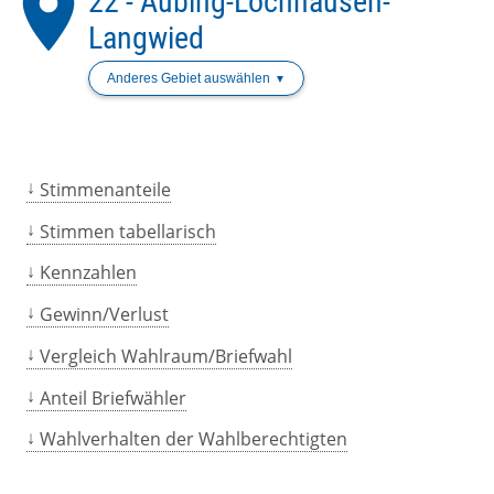
place
22 - Aubing-Lochhausen-
Langwied
Anderes Gebiet auswählen
Stimmenanteile
Stimmen tabellarisch
Kennzahlen
Gewinn/Verlust
Vergleich Wahlraum/Briefwahl
Anteil Briefwähler
Wahlverhalten der Wahlberechtigten