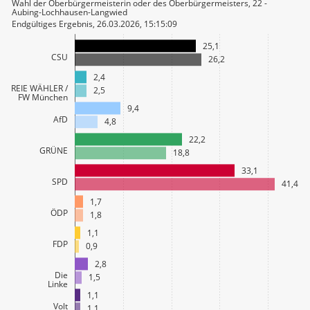
Wahl der Oberbürgermeisterin oder des Oberbürgermeisters, 22 -
Aubing-Lochhausen-Langwied
Endgültiges Ergebnis, 26.03.2026, 15:15:09
25,1
CSU
26,2
2,4
FREIE WÄHLER /
2,5
FW München
9,4
AfD
4,8
22,2
GRÜNE
18,8
33,1
SPD
41,4
1,7
ÖDP
1,8
1,1
FDP
0,9
2,8
Die
1,5
Linke
1,1
Volt
1,1