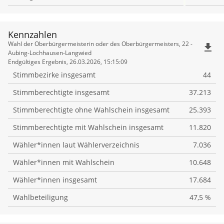
Kennzahlen
Kennzahlen
Wahl der Oberbürgermeisterin oder des Oberbürgermeisters, 22 -
file_download
Aubing-Lochhausen-Langwied
Endgültiges Ergebnis, 26.03.2026, 15:15:09
Stimmbezirke insgesamt
44
Stimmberechtigte insgesamt
37.213
Stimmberechtigte ohne Wahlschein insgesamt
25.393
Stimmberechtigte mit Wahlschein insgesamt
11.820
Wähler*innen laut Wählerverzeichnis
7.036
Wähler*innen mit Wahlschein
10.648
Wähler*innen insgesamt
17.684
Wahlbeteiligung
47,5 %