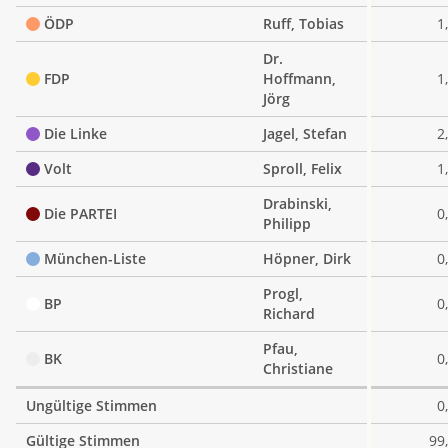
ÖDP
Ruff, Tobias
1
Dr.
FDP
Hoffmann,
1
Jörg
Die Linke
Jagel, Stefan
2
Volt
Sproll, Felix
1
Drabinski,
Die PARTEI
0
Philipp
München-Liste
Höpner, Dirk
0
Progl,
BP
0
Richard
Pfau,
BK
0
Christiane
Ungültige Stimmen
0
Gültige Stimmen
99