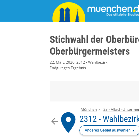
Stichwahl der Oberbür
Oberbürgermeisters
22. März 2026, 2312 - Wahlbezirk
Endgültiges Ergebnis
München
23 - Allach-Unterme
place
2312 - Wahlbezir
arrow_back
Anderes Gebiet auswählen