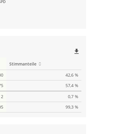
SPD
file_download
Stimmanteile
30
42,6 %
75
57,4 %
2
0,7 %
05
99,3 %