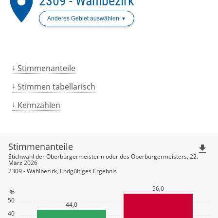
place
2309 - Wahlbezirk
Anderes Gebiet auswählen
Stimmenanteile
Stimmen tabellarisch
Kennzahlen
Stimmenanteile
file_download
Stichwahl der Oberbürgermeisterin oder des Oberbürgermeisters, 22.
März 2026
2309 - Wahlbezirk, Endgültiges Ergebnis
56,0
%
50
44,0
40