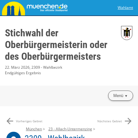
Wahlamt
Stichwahl der
Oberbürgermeisterin oder
des Oberbürgermeisters
22. März 2026, 2309 - Wahlbezirk
Endgültiges Ergebnis
Menü
arrow_back
arrow_forward
Vorheriges Gebiet
Nächstes Gebiet
München
23 - Allach-Untermenzing