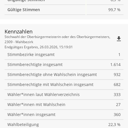
Gültige Stimmen
99,7 %
Kennzahlen
Kennzahlen
Stichwahl der Oberbürgermeisterin oder des Oberbürgermeisters,
file_download
2309 - Wahlbezirk
Endgültiges Ergebnis, 26.03.2026, 15:19:01
Stimmbezirke insgesamt
1
Stimmberechtigte insgesamt
1.614
Stimmberechtigte ohne Wahlschein insgesamt
932
Stimmberechtigte mit Wahlschein insgesamt
682
Wähler*innen laut Wählerverzeichnis
333
Wähler*innen mit Wahlschein
27
Wähler*innen insgesamt
360
Wahlbeteiligung
22,3 %