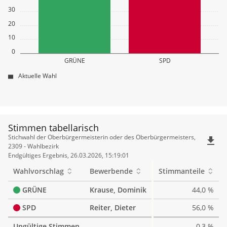
30
20
10
0
GRÜNE
SPD
Aktuelle Wahl
Stimmen tabellarisch
Stimmen
Stichwahl der Oberbürgermeisterin oder des Oberbürgermeisters,
file_download
tabellarisch
2309 - Wahlbezirk
Endgültiges Ergebnis, 26.03.2026, 15:19:01
Wahlvorschlag
Bewerbende
Stimmanteile
GRÜNE
Krause, Dominik
44,0 %
SPD
Reiter, Dieter
56,0 %
Ungültige Stimmen
0,3 %