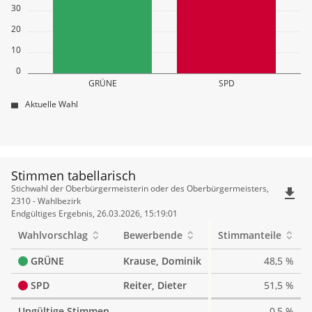
30
20
10
0
GRÜNE
SPD
Aktuelle Wahl
Stimmen tabellarisch
Stimmen
Stichwahl der Oberbürgermeisterin oder des Oberbürgermeisters,
file_download
tabellarisch
2310 - Wahlbezirk
Endgültiges Ergebnis, 26.03.2026, 15:19:01
Wahlvorschlag
Bewerbende
Stimmanteile
GRÜNE
Krause, Dominik
48,5 %
SPD
Reiter, Dieter
51,5 %
Ungültige Stimmen
0,5 %