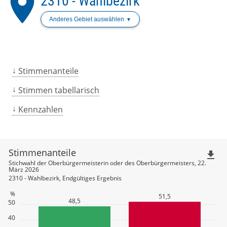
place
2310 - Wahlbezirk
Anderes Gebiet auswählen
Stimmenanteile
Stimmen tabellarisch
Kennzahlen
Stimmenanteile
file_download
Stichwahl der Oberbürgermeisterin oder des Oberbürgermeisters, 22.
März 2026
2310 - Wahlbezirk, Endgültiges Ergebnis
%
51,5
48,5
50
40