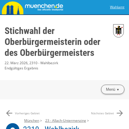
Wahlamt
Stichwahl der
Oberbürgermeisterin oder
des Oberbürgermeisters
22. März 2026, 2310 - Wahlbezirk
Endgültiges Ergebnis
Menü
arrow_back
arrow_forward
Vorheriges Gebiet
Nächstes Gebiet
München
23 - Allach-Untermenzing