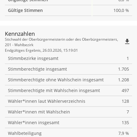
Gültige Stimmen
100,0 %
Kennzahlen
Kennzahlen
Stichwahl der Oberbürgermeisterin oder des Oberbürgermeisters,
file_download
201 - Wahlbezirk
Endgültiges Ergebnis, 26.03.2026, 15:19:01
Stimmbezirke insgesamt
1
Stimmberechtigte insgesamt
1.705
Stimmberechtigte ohne Wahlschein insgesamt
1.208
Stimmberechtigte mit Wahlschein insgesamt
497
Wähler*innen laut Wählerverzeichnis
128
Wähler*innen mit Wahlschein
7
Wähler*innen insgesamt
135
Wahlbeteiligung
7,9 %