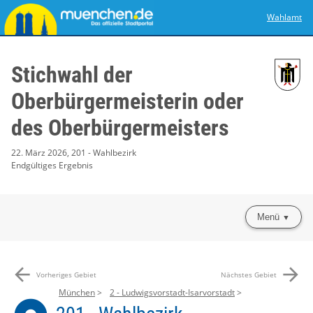
Wahlamt
Stichwahl der
Oberbürgermeisterin oder
des Oberbürgermeisters
22. März 2026, 201 - Wahlbezirk
Endgültiges Ergebnis
Menü
arrow_back
arrow_forward
Vorheriges Gebiet
Nächstes Gebiet
München
2 - Ludwigsvorstadt-Isarvorstadt