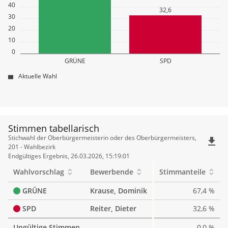
40
32,6
30
20
10
0
GRÜNE
SPD
Aktuelle Wahl
Stimmen tabellarisch
Stimmen
Stichwahl der Oberbürgermeisterin oder des Oberbürgermeisters,
file_download
tabellarisch
201 - Wahlbezirk
Endgültiges Ergebnis, 26.03.2026, 15:19:01
Wahlvorschlag
Bewerbende
Stimmanteile
GRÜNE
Krause, Dominik
67,4 %
SPD
Reiter, Dieter
32,6 %
Ungültige Stimmen
0,0 %