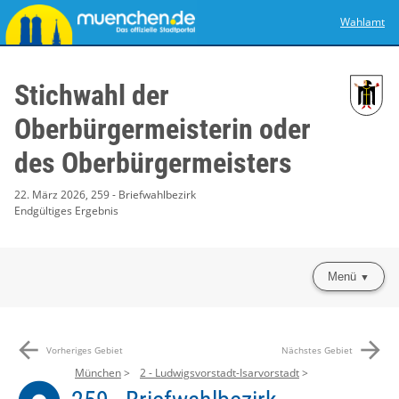
Wahlamt
Stichwahl der
Oberbürgermeisterin oder
des Oberbürgermeisters
22. März 2026, 259 - Briefwahlbezirk
Endgültiges Ergebnis
Menü
arrow_back
arrow_forward
Vorheriges Gebiet
Nächstes Gebiet
München
2 - Ludwigsvorstadt-Isarvorstadt