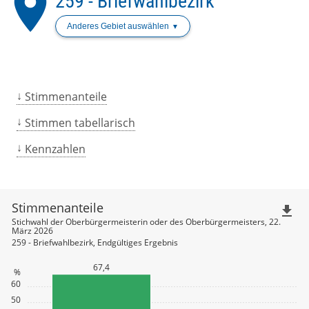
place
259 - Briefwahlbezirk
Anderes Gebiet auswählen
Stimmenanteile
Stimmen tabellarisch
Kennzahlen
Stimmenanteile
file_download
Stichwahl der Oberbürgermeisterin oder des Oberbürgermeisters, 22.
März 2026
259 - Briefwahlbezirk, Endgültiges Ergebnis
67,4
%
60
50