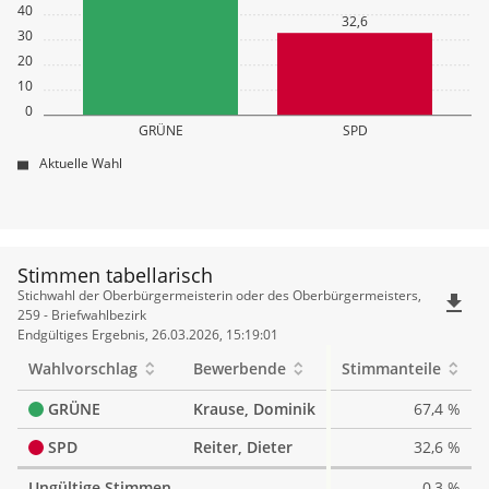
40
32,6
30
20
10
0
GRÜNE
SPD
Aktuelle Wahl
Stimmen tabellarisch
Stimmen
Stichwahl der Oberbürgermeisterin oder des Oberbürgermeisters,
file_download
tabellarisch
259 - Briefwahlbezirk
Endgültiges Ergebnis, 26.03.2026, 15:19:01
Wahlvorschlag
Bewerbende
Stimmanteile
GRÜNE
Krause, Dominik
67,4 %
SPD
Reiter, Dieter
32,6 %
Ungültige Stimmen
0,3 %