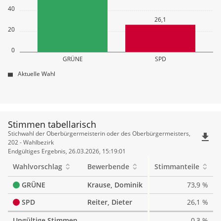
40
26,1
20
0
GRÜNE
SPD
Aktuelle Wahl
Stimmen tabellarisch
Stimmen
Stichwahl der Oberbürgermeisterin oder des Oberbürgermeisters,
file_download
tabellarisch
202 - Wahlbezirk
Endgültiges Ergebnis, 26.03.2026, 15:19:01
Wahlvorschlag
Bewerbende
Stimmanteile
GRÜNE
Krause, Dominik
73,9 %
SPD
Reiter, Dieter
26,1 %
Ungültige Stimmen
0,3 %