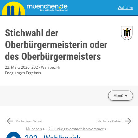
Wahlamt
Stichwahl der
Oberbürgermeisterin oder
des Oberbürgermeisters
22. März 2026, 202 - Wahlbezirk
Endgültiges Ergebnis
Menü
arrow_back
arrow_forward
Vorheriges Gebiet
Nächstes Gebiet
München
2 - Ludwigsvorstadt-Isarvorstadt