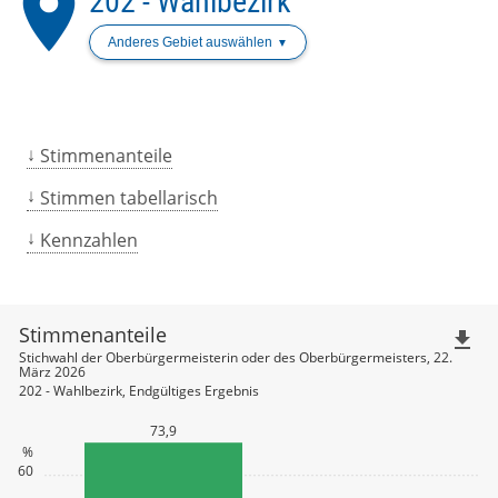
place
202 - Wahlbezirk
Anderes Gebiet auswählen
Stimmenanteile
Stimmen tabellarisch
Kennzahlen
Stimmenanteile
file_download
Stichwahl der Oberbürgermeisterin oder des Oberbürgermeisters, 22.
März 2026
202 - Wahlbezirk, Endgültiges Ergebnis
73,9
%
60