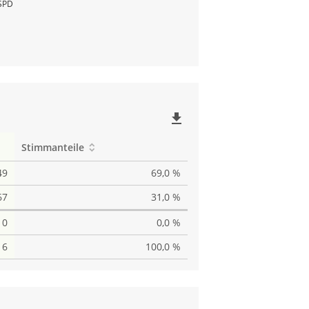
SPD
file_download
Stimmanteile
49
69,0 %
67
31,0 %
0
0,0 %
16
100,0 %