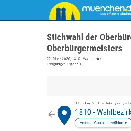
Stichwahl der Oberbür
Oberbürgermeisters
22. März 2026, 1810 - Wahlbezirk
Endgültiges Ergebnis
München
18 - Untergiesing-Ha
place
1810 - Wahlbezir
arrow_back
Anderes Gebiet auswählen