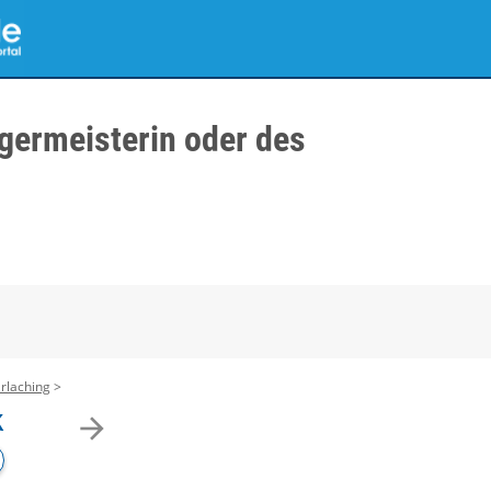
germeisterin oder des
rlaching
k
arrow_forward