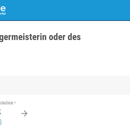
germeisterin oder des
rlaching
k
arrow_forward