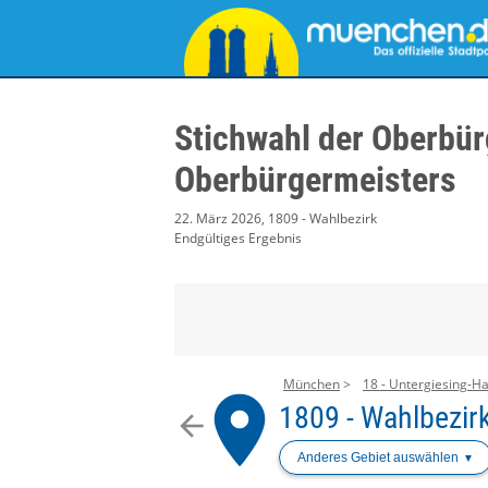
Stichwahl der Oberbür
Oberbürgermeisters
22. März 2026, 1809 - Wahlbezirk
Endgültiges Ergebnis
München
18 - Untergiesing-Ha
place
1809 - Wahlbezir
arrow_back
Anderes Gebiet auswählen