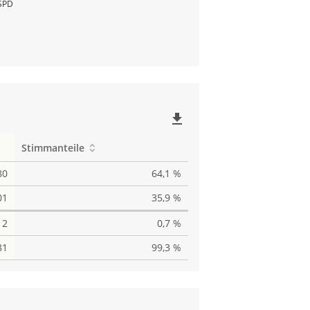
SPD
file_download
Stimmanteile
80
64,1 %
01
35,9 %
2
0,7 %
81
99,3 %