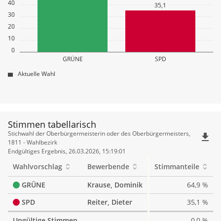
40
35,1
30
20
10
0
GRÜNE
SPD
Aktuelle Wahl
Stimmen tabellarisch
Stimmen
Stichwahl der Oberbürgermeisterin oder des Oberbürgermeisters,
file_download
tabellarisch
1811 - Wahlbezirk
Endgültiges Ergebnis, 26.03.2026, 15:19:01
Wahlvorschlag
Bewerbende
Stimmanteile
GRÜNE
Krause, Dominik
64,9 %
SPD
Reiter, Dieter
35,1 %
Ungültige Stimmen
0,0 %