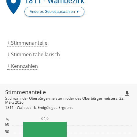
place
1811 - Wahlbezirk
Anderes Gebiet auswählen
Stimmenanteile
Stimmen tabellarisch
Kennzahlen
Stimmenanteile
file_download
Stichwahl der Oberbürgermeisterin oder des Oberbürgermeisters, 22.
März 2026
1811 - Wahlbezirk, Endgültiges Ergebnis
64,9
%
60
50