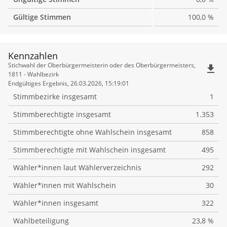
Gültige Stimmen
100,0 %
Kennzahlen
Kennzahlen
Stichwahl der Oberbürgermeisterin oder des Oberbürgermeisters,
file_download
1811 - Wahlbezirk
Endgültiges Ergebnis, 26.03.2026, 15:19:01
Stimmbezirke insgesamt
1
Stimmberechtigte insgesamt
1.353
Stimmberechtigte ohne Wahlschein insgesamt
858
Stimmberechtigte mit Wahlschein insgesamt
495
Wähler*innen laut Wählerverzeichnis
292
Wähler*innen mit Wahlschein
30
Wähler*innen insgesamt
322
Wahlbeteiligung
23,8 %