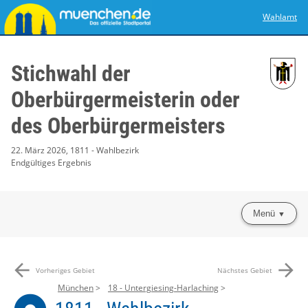
Wahlamt
Stichwahl der
Oberbürgermeisterin oder
des Oberbürgermeisters
22. März 2026, 1811 - Wahlbezirk
Endgültiges Ergebnis
Menü
arrow_back
arrow_forward
Vorheriges Gebiet
Nächstes Gebiet
München
18 - Untergiesing-Harlaching