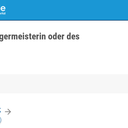
germeisterin oder des
k
arrow_forward