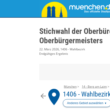
Stichwahl der Oberbür
Oberbürgermeisters
22. März 2026, 1406 - Wahlbezirk
Endgültiges Ergebnis
München
14 - Berg am Laim
place
1406 - Wahlbezir
arrow_back
Anderes Gebiet auswählen