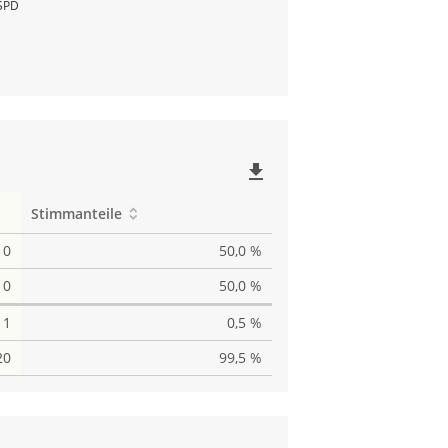
SPD
file_download
Stimmanteile
10
50,0 %
10
50,0 %
1
0,5 %
20
99,5 %