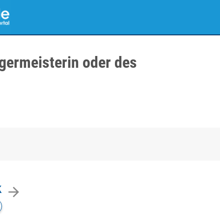
germeisterin oder des
k
arrow_forward