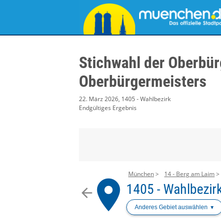
Stichwahl der Oberbür
Oberbürgermeisters
22. März 2026, 1405 - Wahlbezirk
Endgültiges Ergebnis
München
14 - Berg am Laim
place
1405 - Wahlbezir
arrow_back
Anderes Gebiet auswählen