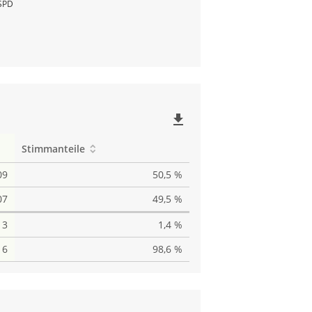
SPD
file_download
Stimmanteile
09
50,5 %
07
49,5 %
3
1,4 %
16
98,6 %