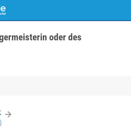
germeisterin oder des
k
arrow_forward