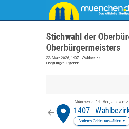
Stichwahl der Oberbür
Oberbürgermeisters
22. März 2026, 1407 - Wahlbezirk
Endgültiges Ergebnis
München
14 - Berg am Laim
place
1407 - Wahlbezir
arrow_back
Anderes Gebiet auswählen