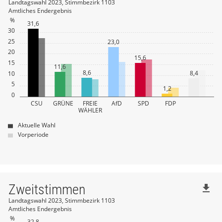
Landtagswahl 2023, Stimmbezirk 1103
Amtliches Endergebnis
%
31,6
30
25
23,0
20
15,6
15
11,6
8,6
8,4
10
5
1,2
0
CSU
GRÜNE
FREIE
AfD
SPD
FDP
WÄHLER
Aktuelle Wahl
Vorperiode
Zweitstimmen
file_download
Landtagswahl 2023, Stimmbezirk 1103
Amtliches Endergebnis
%
32,8