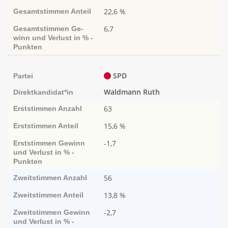
22,6 %
Gesamtstimmen
Anteil
6,7
Gesamtstimmen
Ge­­
winn und Ver­­lust in % -
Punk­ten
SPD
Partei
Waldmann Ruth
Direktkandidat*in
63
Erststimmen
Anzahl
15,6 %
Erststimmen
Anteil
-1,7
Erststimmen
Ge­­winn
und Ver­­lust in % -
Punk­ten
56
Zweitstimmen
Anzahl
13,8 %
Zweitstimmen
Anteil
-2,7
Zweitstimmen
Ge­­winn
und Ver­­lust in % -