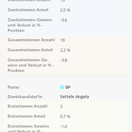
2,5 %
Zweitstimmen
Anteil
-3,6
Zweitstimmen
Ge­­winn
und Ver­­lust in % -
Punk­ten
18
Gesamtstimmen
Anzahl
2,2 %
Gesamtstimmen
Anteil
-3,8
Gesamtstimmen
Ge­­
winn und Ver­­lust in % -
Punk­ten
BP
Partei
Settele Angela
Direktkandidat*in
3
Erststimmen
Anzahl
0,7 %
Erststimmen
Anteil
-1,0
Erststimmen
Ge­­winn
und Ver­­lust in % -