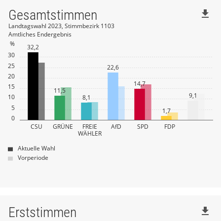
Gesamtstimmen
file_download
Landtagswahl 2023, Stimmbezirk 1103
Amtliches Endergebnis
%
32,2
30
25
22,6
20
14,7
15
11,5
9,1
10
8,1
5
1,7
0
CSU
GRÜNE
FREIE
AfD
SPD
FDP
WÄHLER
Aktuelle Wahl
Vorperiode
Erststimmen
file_download