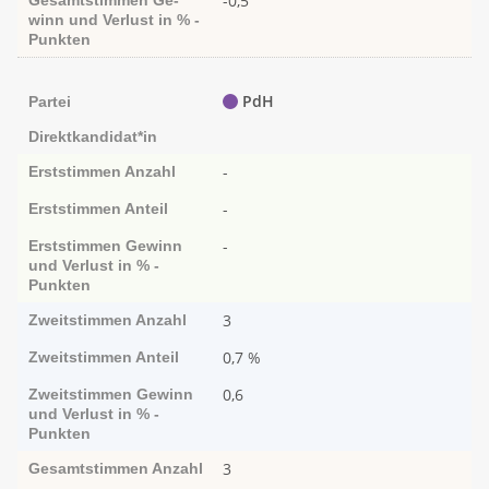
-0,5
Gesamtstimmen
Ge­­
winn und Ver­­lust in % -
Punk­ten
PdH
Partei
Direktkandidat*in
-
Erststimmen
Anzahl
-
Erststimmen
Anteil
-
Erststimmen
Ge­­winn
und Ver­­lust in % -
Punk­ten
3
Zweitstimmen
Anzahl
0,7 %
Zweitstimmen
Anteil
0,6
Zweitstimmen
Ge­­winn
und Ver­­lust in % -
Punk­ten
3
Gesamtstimmen
Anzahl