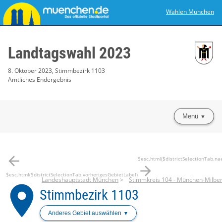
Wahlen München
Landtagswahl 2023
8. Oktober 2023, Stimmbezirk 1103
Amtliches Endergebnis
Menü
arrow_back
$esc.html($districtSelectionTab.na
arrow_forward
$esc.html($districtSelectionTab.vorherigesGebietLabel)
Landeshauptstadt München
Stimmkreis 104 - München-Milbe
place
Stimmbezirk 1103
Anderes Gebiet auswählen