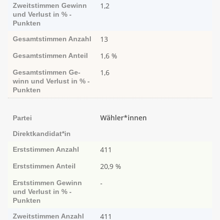
1,2
Zweitstimmen
Ge­­winn
und Ver­­lust in % -
Punk­ten
13
Gesamtstimmen
Anzahl
1,6 %
Gesamtstimmen
Anteil
1,6
Gesamtstimmen
Ge­­
winn und Ver­­lust in % -
Punk­ten
Wähler*innen
Partei
Direktkandidat*in
411
Erststimmen
Anzahl
20,9 %
Erststimmen
Anteil
-
Erststimmen
Ge­­winn
und Ver­­lust in % -
Punk­ten
411
Zweitstimmen
Anzahl