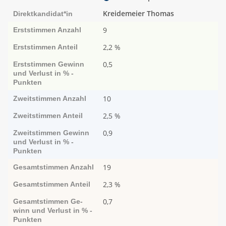
Kreidemeier Thomas
Direktkandidat*in
9
Erststimmen
Anzahl
2,2 %
Erststimmen
Anteil
0,5
Erststimmen
Ge­­winn
und Ver­­lust in % -
Punk­ten
10
Zweitstimmen
Anzahl
2,5 %
Zweitstimmen
Anteil
0,9
Zweitstimmen
Ge­­winn
und Ver­­lust in % -
Punk­ten
19
Gesamtstimmen
Anzahl
2,3 %
Gesamtstimmen
Anteil
0,7
Gesamtstimmen
Ge­­
winn und Ver­­lust in % -
Punk­ten