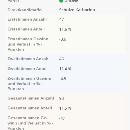
GRÜNE
Partei
Schulze Katharina
Direktkandidat*in
47
Erststimmen
Anzahl
11,6 %
Erststimmen
Anteil
-3,6
Erststimmen
Ge­­winn
und Ver­­lust in % -
Punk­ten
46
Zweitstimmen
Anzahl
11,4 %
Zweitstimmen
Anteil
-4,5
Zweitstimmen
Ge­­winn
und Ver­­lust in % -
Punk­ten
93
Gesamtstimmen
Anzahl
11,5 %
Gesamtstimmen
Anteil
-4,1
Gesamtstimmen
Ge­­
winn und Ver­­lust in % -
Punk­ten