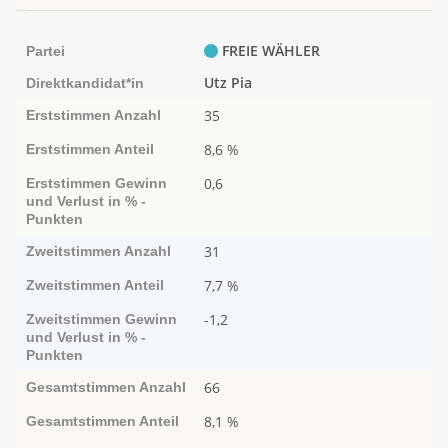
FREIE WÄHLER
Partei
Utz Pia
Direktkandidat*in
35
Erststimmen
Anzahl
8,6 %
Erststimmen
Anteil
0,6
Erststimmen
Ge­­winn
und Ver­­lust in % -
Punk­ten
31
Zweitstimmen
Anzahl
7,7 %
Zweitstimmen
Anteil
-1,2
Zweitstimmen
Ge­­winn
und Ver­­lust in % -
Punk­ten
66
Gesamtstimmen
Anzahl
8,1 %
Gesamtstimmen
Anteil