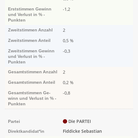
-1,2
Erststimmen
Ge­­winn
und Ver­­lust in % -
Punk­ten
2
Zweitstimmen
Anzahl
0,5 %
Zweitstimmen
Anteil
-0,3
Zweitstimmen
Ge­­winn
und Ver­­lust in % -
Punk­ten
2
Gesamtstimmen
Anzahl
0,2 %
Gesamtstimmen
Anteil
-0,8
Gesamtstimmen
Ge­­
winn und Ver­­lust in % -
Punk­ten
Die PARTEI
Partei
Fiddicke Sebastian
Direktkandidat*in