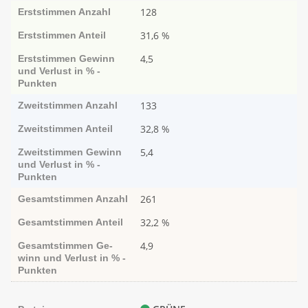
128
Erststimmen
Anzahl
31,6 %
Erststimmen
Anteil
4,5
Erststimmen
Ge­­winn
und Ver­­lust in % -
Punk­ten
133
Zweitstimmen
Anzahl
32,8 %
Zweitstimmen
Anteil
5,4
Zweitstimmen
Ge­­winn
und Ver­­lust in % -
Punk­ten
261
Gesamtstimmen
Anzahl
32,2 %
Gesamtstimmen
Anteil
4,9
Gesamtstimmen
Ge­­
winn und Ver­­lust in % -
Punk­ten