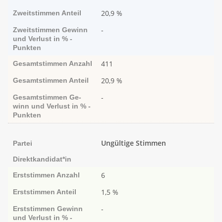
20,9 %
Zweitstimmen
Anteil
-
Zweitstimmen
Ge­­winn
und Ver­­lust in % -
Punk­ten
411
Gesamtstimmen
Anzahl
20,9 %
Gesamtstimmen
Anteil
-
Gesamtstimmen
Ge­­
winn und Ver­­lust in % -
Punk­ten
Ungültige Stimmen
Partei
Direktkandidat*in
6
Erststimmen
Anzahl
1,5 %
Erststimmen
Anteil
-
Erststimmen
Ge­­winn
und Ver­­lust in % -