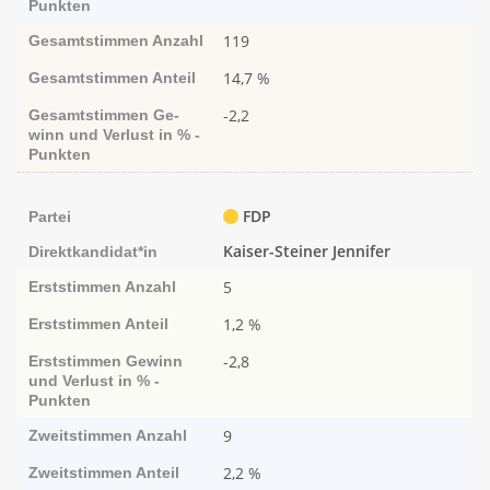
Punk­ten
119
Gesamtstimmen
Anzahl
14,7 %
Gesamtstimmen
Anteil
-2,2
Gesamtstimmen
Ge­­
winn und Ver­­lust in % -
Punk­ten
FDP
Partei
Kaiser-Steiner Jennifer
Direktkandidat*in
5
Erststimmen
Anzahl
1,2 %
Erststimmen
Anteil
-2,8
Erststimmen
Ge­­winn
und Ver­­lust in % -
Punk­ten
9
Zweitstimmen
Anzahl
2,2 %
Zweitstimmen
Anteil