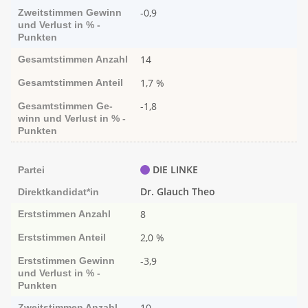
-0,9
Zweitstimmen
Ge­­winn
und Ver­­lust in % -
Punk­ten
14
Gesamtstimmen
Anzahl
1,7 %
Gesamtstimmen
Anteil
-1,8
Gesamtstimmen
Ge­­
winn und Ver­­lust in % -
Punk­ten
DIE LINKE
Partei
Dr. Glauch Theo
Direktkandidat*in
8
Erststimmen
Anzahl
2,0 %
Erststimmen
Anteil
-3,9
Erststimmen
Ge­­winn
und Ver­­lust in % -
Punk­ten
10
Zweitstimmen
Anzahl