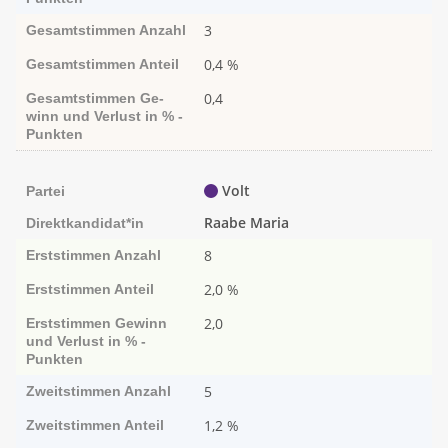
3
Gesamtstimmen
Anzahl
0,4 %
Gesamtstimmen
Anteil
0,4
Gesamtstimmen
Ge­­
winn und Ver­­lust in % -
Punk­ten
Volt
Partei
Raabe Maria
Direktkandidat*in
8
Erststimmen
Anzahl
2,0 %
Erststimmen
Anteil
2,0
Erststimmen
Ge­­winn
und Ver­­lust in % -
Punk­ten
5
Zweitstimmen
Anzahl
1,2 %
Zweitstimmen
Anteil