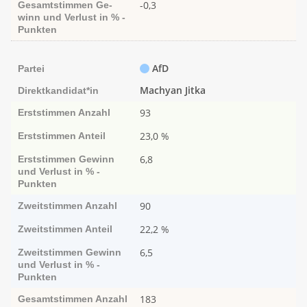
-0,3
Gesamtstimmen
Ge­­
winn und Ver­­lust in % -
Punk­ten
AfD
Partei
Machyan Jitka
Direktkandidat*in
93
Erststimmen
Anzahl
23,0 %
Erststimmen
Anteil
6,8
Erststimmen
Ge­­winn
und Ver­­lust in % -
Punk­ten
90
Zweitstimmen
Anzahl
22,2 %
Zweitstimmen
Anteil
6,5
Zweitstimmen
Ge­­winn
und Ver­­lust in % -
Punk­ten
183
Gesamtstimmen
Anzahl