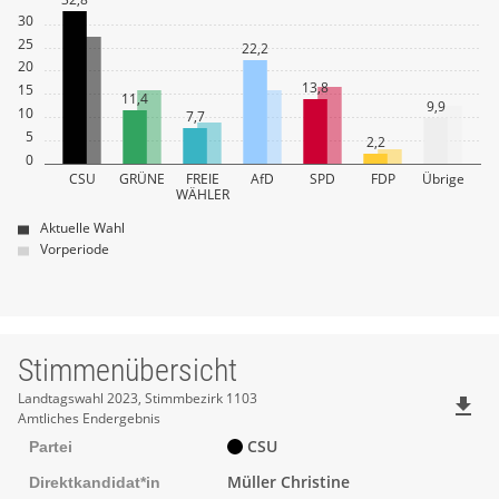
30
25
22,2
20
13,8
15
11,4
9,9
10
7,7
5
2,2
0
CSU
GRÜNE
FREIE
AfD
SPD
FDP
Übrige
WÄHLER
Aktuelle Wahl
Vorperiode
Stimmenübersicht
Stimmenübersicht
Landtagswahl 2023, Stimmbezirk 1103
file_download
Amtliches Endergebnis
CSU
Partei
Müller Christine
Direktkandidat*in