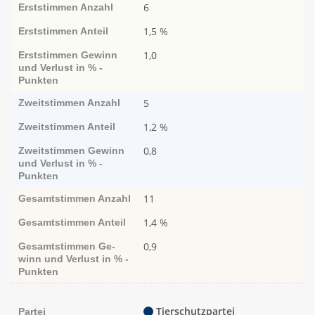
6
Erststimmen
Anzahl
1,5 %
Erststimmen
Anteil
1,0
Erststimmen
Ge­­winn
und Ver­­lust in % -
Punk­ten
5
Zweitstimmen
Anzahl
1,2 %
Zweitstimmen
Anteil
0,8
Zweitstimmen
Ge­­winn
und Ver­­lust in % -
Punk­ten
11
Gesamtstimmen
Anzahl
1,4 %
Gesamtstimmen
Anteil
0,9
Gesamtstimmen
Ge­­
winn und Ver­­lust in % -
Punk­ten
Tierschutzpartei
Partei