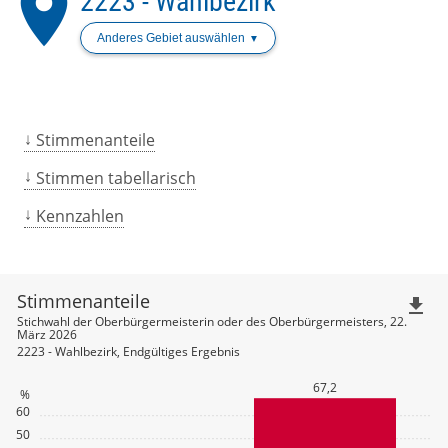
place
2223 - Wahlbezirk
Anderes Gebiet auswählen
Stimmenanteile
Stimmen tabellarisch
Kennzahlen
Stimmenanteile
file_download
Stichwahl der Oberbürgermeisterin oder des Oberbürgermeisters, 22.
März 2026
2223 - Wahlbezirk, Endgültiges Ergebnis
67,2
%
60
50