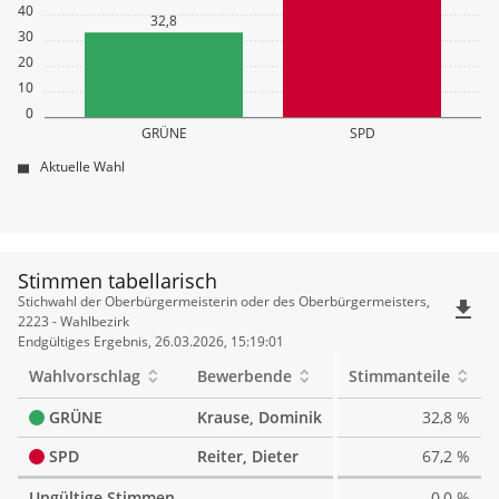
40
32,8
30
20
10
0
GRÜNE
SPD
Aktuelle Wahl
Stimmen tabellarisch
Stimmen
Stichwahl der Oberbürgermeisterin oder des Oberbürgermeisters,
file_download
tabellarisch
2223 - Wahlbezirk
Endgültiges Ergebnis, 26.03.2026, 15:19:01
Wahlvorschlag
Bewerbende
Stimmanteile
GRÜNE
Krause, Dominik
32,8 %
SPD
Reiter, Dieter
67,2 %
Ungültige Stimmen
0,0 %