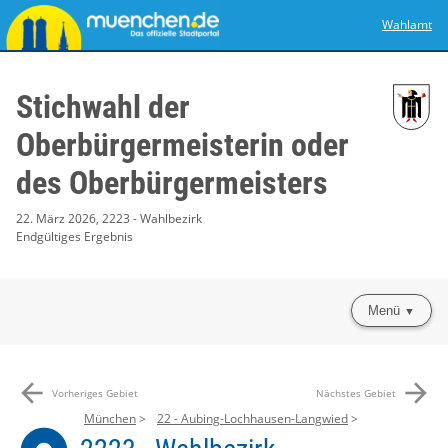
Wahlamt
Stichwahl der
Oberbürgermeisterin oder
des Oberbürgermeisters
22. März 2026, 2223 - Wahlbezirk
Endgültiges Ergebnis
Menü
arrow_back
arrow_forward
Vorheriges Gebiet
Nächstes Gebiet
München
22 - Aubing-Lochhausen-Langwied