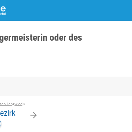
germeisterin oder des
usen-Langwied
ezirk
arrow_forward