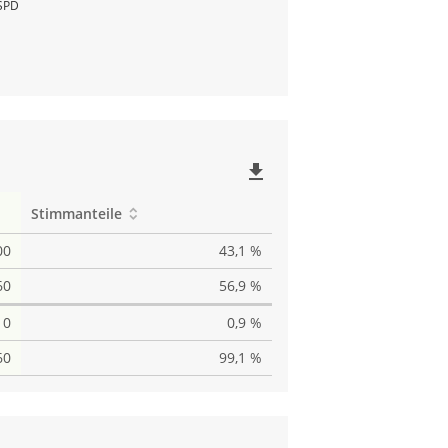
SPD
file_download
Stimmanteile
00
43,1 %
60
56,9 %
10
0,9 %
60
99,1 %