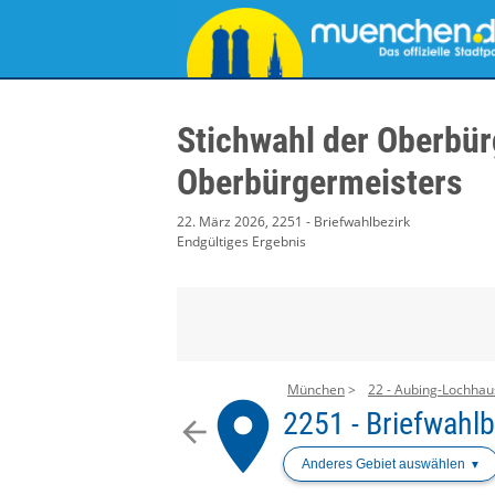
Stichwahl der Oberbür
Oberbürgermeisters
22. März 2026, 2251 - Briefwahlbezirk
Endgültiges Ergebnis
München
22 - Aubing-Lochha
place
2251 - Briefwahlb
arrow_back
Anderes Gebiet auswählen