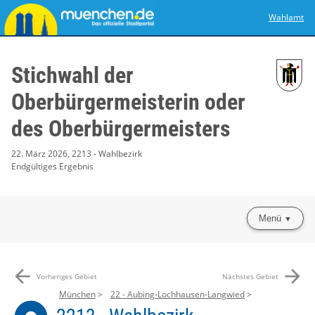
Wahlamt
Stichwahl der
Oberbürgermeisterin oder
des Oberbürgermeisters
22. März 2026, 2213 - Wahlbezirk
Endgültiges Ergebnis
Menü
arrow_back
arrow_forward
Vorheriges Gebiet
Nächstes Gebiet
München
22 - Aubing-Lochhausen-Langwied