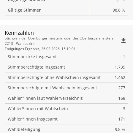
Gültige Stimmen
98,8 %
Kennzahlen
Kennzahlen
Stichwahl der Oberbürgermeisterin oder des Oberbürgermeisters,
file_download
2213 - Wahlbezirk
Endgültiges Ergebnis, 26.03.2026, 15:19:01
Stimmbezirke insgesamt
1
Stimmberechtigte insgesamt
1.739
Stimmberechtigte ohne Wahlschein insgesamt
1.462
Stimmberechtigte mit Wahlschein insgesamt
277
Wähler*innen laut Wählerverzeichnis
168
Wähler*innen mit Wahlschein
3
Wähler*innen insgesamt
171
Wahlbeteiligung
9,8 %