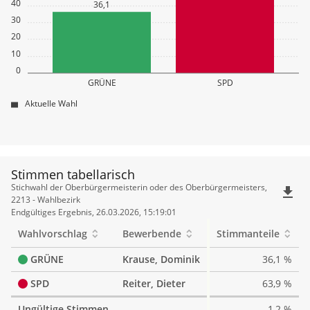
40
36,1
30
20
10
0
GRÜNE
SPD
Aktuelle Wahl
Stimmen tabellarisch
Stimmen
Stichwahl der Oberbürgermeisterin oder des Oberbürgermeisters,
file_download
tabellarisch
2213 - Wahlbezirk
Endgültiges Ergebnis, 26.03.2026, 15:19:01
Wahlvorschlag
Bewerbende
Stimmanteile
GRÜNE
Krause, Dominik
36,1 %
SPD
Reiter, Dieter
63,9 %
Ungültige Stimmen
1,2 %