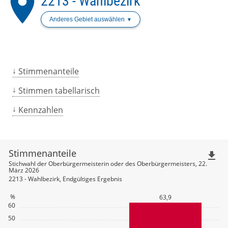
place
2213 - Wahlbezirk
Anderes Gebiet auswählen
Stimmenanteile
Stimmen tabellarisch
Kennzahlen
Stimmenanteile
file_download
Stichwahl der Oberbürgermeisterin oder des Oberbürgermeisters, 22.
März 2026
2213 - Wahlbezirk, Endgültiges Ergebnis
%
63,9
60
50