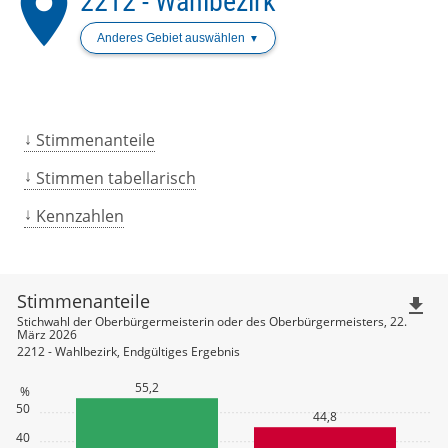
place
2212 - Wahlbezirk
Anderes Gebiet auswählen
Stimmenanteile
Stimmen tabellarisch
Kennzahlen
Stimmenanteile
file_download
Stichwahl der Oberbürgermeisterin oder des Oberbürgermeisters, 22.
März 2026
2212 - Wahlbezirk, Endgültiges Ergebnis
55,2
%
50
44,8
40