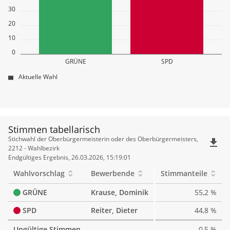
30
20
10
0
GRÜNE
SPD
Aktuelle Wahl
Stimmen tabellarisch
Stimmen
Stichwahl der Oberbürgermeisterin oder des Oberbürgermeisters,
file_download
tabellarisch
2212 - Wahlbezirk
Endgültiges Ergebnis, 26.03.2026, 15:19:01
Wahlvorschlag
Bewerbende
Stimmanteile
GRÜNE
Krause, Dominik
55,2 %
SPD
Reiter, Dieter
44,8 %
Ungültige Stimmen
0,5 %