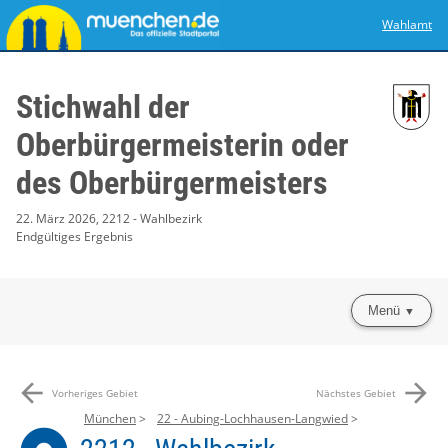
Wahlamt
Stichwahl der
Oberbürgermeisterin oder
des Oberbürgermeisters
22. März 2026, 2212 - Wahlbezirk
Endgültiges Ergebnis
Menü
arrow_back
arrow_forward
Vorheriges Gebiet
Nächstes Gebiet
München
22 - Aubing-Lochhausen-Langwied