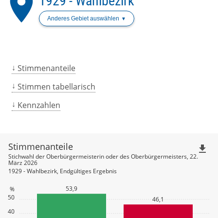
place
1929 - Wahlbezirk
Anderes Gebiet auswählen
Stimmenanteile
Stimmen tabellarisch
Kennzahlen
Stimmenanteile
file_download
Stichwahl der Oberbürgermeisterin oder des Oberbürgermeisters, 22.
März 2026
1929 - Wahlbezirk, Endgültiges Ergebnis
53,9
%
50
46,1
40