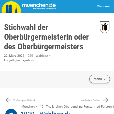
Wahlamt
Stichwahl der
Oberbürgermeisterin oder
des Oberbürgermeisters
22. März 2026, 1929 - Wahlbezirk
Endgültiges Ergebnis
Menü
arrow_back
arrow_forward
Vorheriges Gebiet
Nächstes Gebiet
München
19 - Thalkirchen-Obersendling-Forstenried-Fürstenri