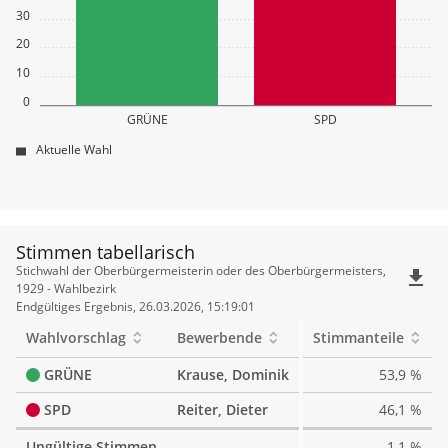
30
20
10
0
GRÜNE
SPD
Aktuelle Wahl
Stimmen tabellarisch
Stimmen
Stichwahl der Oberbürgermeisterin oder des Oberbürgermeisters,
file_download
tabellarisch
1929 - Wahlbezirk
Endgültiges Ergebnis, 26.03.2026, 15:19:01
Wahlvorschlag
Bewerbende
Stimmanteile
GRÜNE
Krause, Dominik
53,9 %
SPD
Reiter, Dieter
46,1 %
Ungültige Stimmen
1,1 %